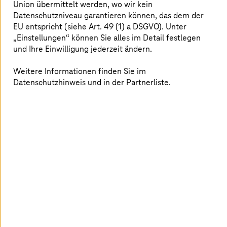
Union übermittelt werden, wo wir kein
Wenn wir Übrigen alle zusammenhalten, kann das
Datenschutzniveau garantieren können, das dem der
Internet ein besserer Ort werden. Wenn Liebe am
EU entspricht (siehe Art. 49 (1) a DSGVO). Unter
stärksten ist, hat Hass keine Chance. Für dieses Ziel
„Einstellungen“ können Sie alles im Detail festlegen
arbeiten wir mit Partnern zusammen, welche die
und Ihre Einwilligung jederzeit ändern.
Menschen dazu inspirieren, aktiv zu werden; mit
Partnern, die den Menschen die notwendigen
Instrumente dafür an die Hand geben. Sieh dir an, was
Weitere Informationen finden Sie im
unsere Partner tun und anzubieten haben!
Datenschutzhinweis und in der Partnerliste.
Mehr erfahren