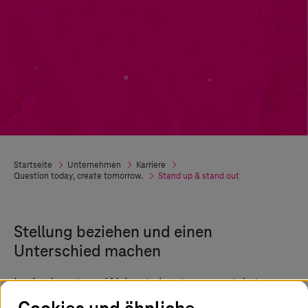
Startseite
Unternehmen
Karriere
Question today, create tomorrow.
Stand up & stand out
Stellung beziehen und einen
Unterschied machen
In der heutigen Welt wird es immer wichtiger,
für das einzutreten, was uns wichtig ist. Auch