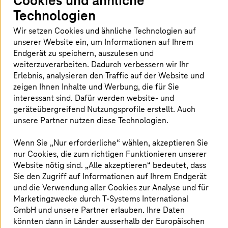
Cookies und ähnliche
wir als Unternehmen haben die Pflicht, uns für
Technologien
eine bessere Welt einzusetzen. Sieh dir an, was
Wir setzen Cookies und ähnliche Technologien auf
wir bereits tun. Für neue Vorschläge sind wir
unserer Website ein, um Informationen auf Ihrem
immer offen.
Endgerät zu speichern, auszulesen und
weiterzuverarbeiten. Dadurch verbessern wir Ihr
Erlebnis, analysieren den Traffic auf der Website und
zeigen Ihnen Inhalte und Werbung, die für Sie
NO HATE SPEECH
interessant sind. Dafür werden website- und
geräteübergreifend Nutzungsprofile erstellt. Auch
Deutsche Telekom
unsere Partner nutzen diese Technologien.
Telekom arbeitet an einem Netzwerk, das für die
Wenn Sie „Nur erforderliche“ wählen, akzeptieren Sie
gesamte Welt offen und für jeden und jede zugänglich
nur Cookies, die zum richtigen Funktionieren unserer
ist – ein Ort für alle Einstellungen und Perspektiven. Wir
Website nötig sind. „Alle akzeptieren“ bedeutet, dass
glauben an ein Internet ohne Hass, in dem sich alle
Sie den Zugriff auf Informationen auf Ihrem Endgerät
Menschen mit Respekt behandeln. Wir alle fragen uns,
und die Verwendung aller Cookies zur Analyse und für
wie wir Hass im Netz begegnen können. Dies ist die
Marketingzwecke durch
T-Systems
International
Antwort: gemeinsam. Lasst uns jene stärken, die Hilfe
GmbH und unsere Partner erlauben. Ihre Daten
benötigen! Jene, die einsam sind! Lasst uns denen, die
könnten dann in Länder ausserhalb der Europäischen
Hass verbreiten, zeigen, dass sie die Minderheit sind!