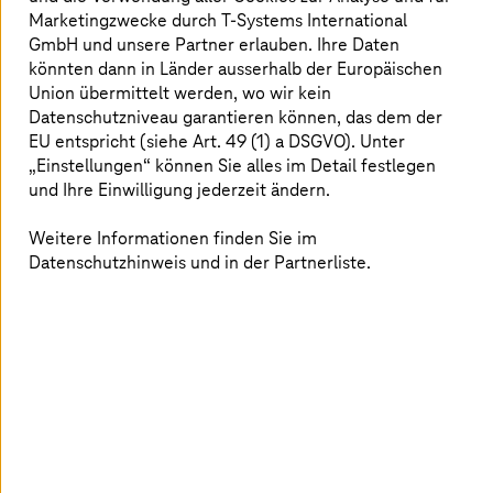
Cisco &
T-Systems
: das Beste beider
Marketingzwecke durch
T-Systems
International
GmbH und unsere Partner erlauben. Ihre Daten
Welten
könnten dann in Länder ausserhalb der Europäischen
Union übermittelt werden, wo wir kein
Datenschutzniveau garantieren können, das dem der
EU entspricht (siehe Art. 49 (1) a DSGVO). Unter
„Einstellungen“ können Sie alles im Detail festlegen
und Ihre Einwilligung jederzeit ändern.
Weitere Informationen finden Sie im
Datenschutzhinweis und in der Partnerliste.
Konnektivität für Ihr Geschäft