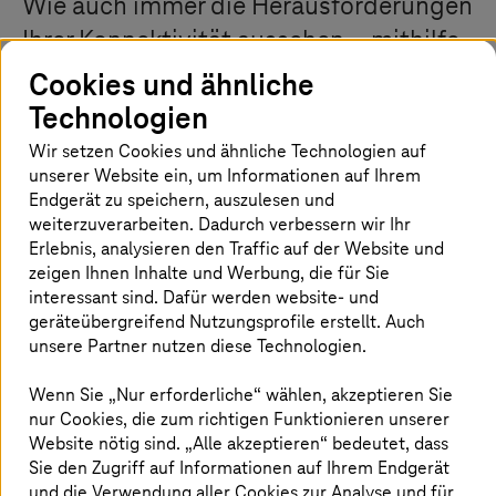
Wie auch immer die Herausforderungen
Ihrer Konnektivität aussehen – mithilfe
unseres Expertenteams erreichen Sie
Cookies und ähnliche
Ihre Ziele schneller.
T-Systems
und
Technologien
Cisco schaffen Mehrwert für Ihr
Wir setzen Cookies und ähnliche Technologien auf
Geschäft, mit einem anpassbaren
unserer Website ein, um Informationen auf Ihrem
Endgerät zu speichern, auszulesen und
Portfolio an Lösungen und
weiterzuverarbeiten. Dadurch verbessern wir Ihr
Dienstleistungen, das auf maximaler
Erlebnis, analysieren den Traffic auf der Website und
zeigen Ihnen Inhalte und Werbung, die für Sie
Sicherheit basiert. Indem wir Ihre
interessant sind. Dafür werden website- und
betriebliche Effizienz steigern und das
geräteübergreifend Nutzungsprofile erstellt. Auch
unsere Partner nutzen diese Technologien.
Erlebnis Ihrer Kunden revolutionieren,
stellen wir sicher, dass Ihr Traffic Ihr
Wenn Sie „Nur erforderliche“ wählen, akzeptieren Sie
Netzwerk steuert und nicht umgekehrt.
nur Cookies, die zum richtigen Funktionieren unserer
Website nötig sind. „Alle akzeptieren“ bedeutet, dass
Sie den Zugriff auf Informationen auf Ihrem Endgerät
und die Verwendung aller Cookies zur Analyse und für