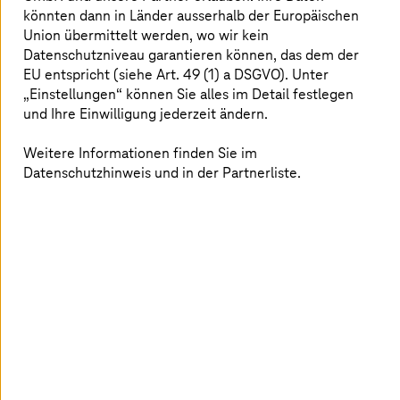
könnten dann in Länder ausserhalb der Europäischen
Union übermittelt werden, wo wir kein
Die Attacken auf Netzwerke und IT-
Datenschutzniveau garantieren können, das dem der
Infrastrukturen von Unternehmen
EU entspricht (siehe Art. 49 (1) a DSGVO). Unter
„Einstellungen“ können Sie alles im Detail festlegen
werden immer raffinierter. Vor diesen
und Ihre Einwilligung jederzeit ändern.
Angriffsszenarien müssen Lösungen für
IT-Sicherheit wie die Firewall
Weitere Informationen finden Sie im
Datenschutzhinweis und in der Partnerliste.
zuverlässig schützen: Mit der
Fortinet
Security Fabric
bieten wir Ihnen
führende Security-Technologien in
Kombination mit den umfangreichen
Managed Services von
T-Systems
an.
Fortinet sorgt für Security, wir
übernehmen die Planung,
Implementierung und das