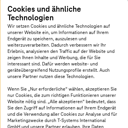
Startseite
Unternehmen
Partner
Fortinet
Cookies und ähnliche
Technologien
Wir setzen Cookies und ähnliche Technologien auf
unserer Website ein, um Informationen auf Ihrem
Auf dieser Seite
Endgerät zu speichern, auszulesen und
weiterzuverarbeiten. Dadurch verbessern wir Ihr
Erlebnis, analysieren den Traffic auf der Website und
Ihre Vorteile aus unserer Partnerschaft mit
zeigen Ihnen Inhalte und Werbung, die für Sie
Fortinet
interessant sind. Dafür werden website- und
geräteübergreifend Nutzungsprofile erstellt. Auch
unsere Partner nutzen diese Technologien.
Mehr über unsere Partnerschaft
Wenn Sie „Nur erforderliche“ wählen, akzeptieren Sie
nur Cookies, die zum richtigen Funktionieren unserer
Website nötig sind. „Alle akzeptieren“ bedeutet, dass
Sie den Zugriff auf Informationen auf Ihrem Endgerät
und die Verwendung aller Cookies zur Analyse und für
Der passgenaue Rundumschutz für Ihr
Marketingzwecke durch
T-Systems
International
Business
GmbH und unsere Partner erlauben. Ihre Daten