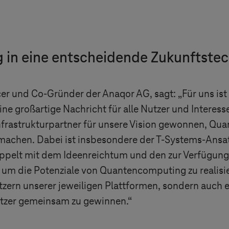
g in eine entscheidende Zukunftste
cer und Co-Gründer der Anaqor AG, sagt: „Für uns is
e großartige Nachricht für alle Nutzer und Intere
nfrastrukturpartner für unsere Vision gewonnen, Qu
machen. Dabei ist insbesondere der
T-Systems
-Ansa
pelt mit dem Ideenreichtum und den zur Verfügung 
 die Potenziale von Quantencomputing zu realisier
zern unserer jeweiligen Plattformen, sondern auch e
zer gemeinsam zu gewinnen.“