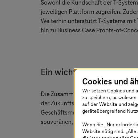
Sowohl die Kundschaft der
T-System
jeweiligen Plattform zugreifen. Zu
Weiterhin unterstützt
T-Systems
mit 
hin zu Business Case Proofs-of-Conc
Ein wichtiger Schritt fü
Cookies und äh
Wir setzen Cookies und ä
Die Zusammenarbeit von
T-Systems
zu speichern, auszulesen 
der Zukunftstechnologie Quantum-C
auf der Website und zeig
geräteübergreifend Nutzu
Geschäftsmodelle entwickeln und sic
souveränen, europäischen Wertschö
Wenn Sie „Nur erforderli
Website nötig sind. „Alle