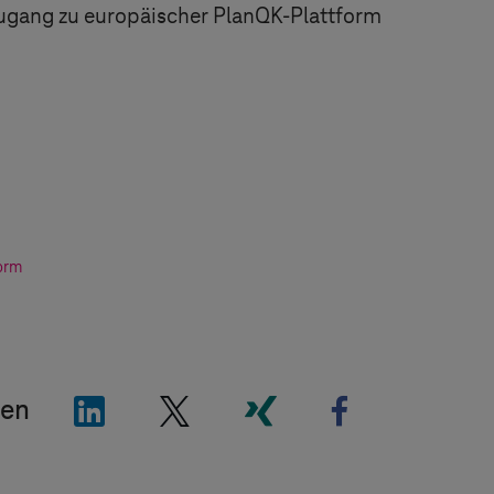
ugang zu europäischer PlanQK-Plattform
form
"LinkedIn"
"X"
"Xing"
"Facebook"
len