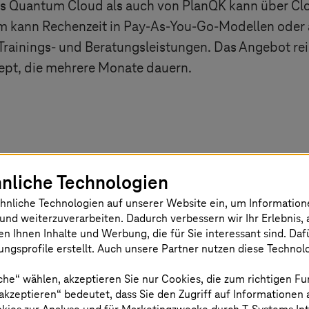
s
Quantum Cloud als auch von PlanQK kann über Clo
dem kann Rechenzeit in Pay-As-You-Go-Modellen oder
Trainings- und Beratungsleistungen. Das Angebot rei
ept, die mehrere Monate dauern.
r Europas technologische Souveränitä
nliche Technologien
hnliche Technologien auf unserer Website ein, um Informatio
und Anaqor AG ist ein wichtiger Schritt für die techn
und weiterzuverarbeiten. Dadurch verbessern wir Ihr Erlebnis, 
omputing. Kunden können durch das Angebot ihre Q
en Ihnen Inhalte und Werbung, die für Sie interessant sind. Da
ngsprofile erstellt. Auch unsere Partner nutzen diese Technol
h auf eine Zukunft mit Quantencomputern vorbereite
pfungskette.
che“ wählen, akzeptieren Sie nur Cookies, die zum richtigen Fu
 akzeptieren“ bedeutet, dass Sie den Zugriff auf Informationen