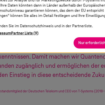
okies zur Analyse und für Marketingzwecke durch
T-Systems
In
 Ihre Daten könnten dann in Länder außerhalb der Europäische
nschutzniveau garantieren können, das dem der EU entspricht (s
gen“ können Sie alles im Detail festlegen und Ihre Einwilligun
ithmus- und Implementierungsangebot vo
nden Sie im Datenschutzhinweis und in der Partnerliste.
Ergänzung für
T-Systems
‘ Quantum Cloud.
ressum
Partner Liste (9)
 fertigen Quanten-Applikationen, gekopp
Nur erforderlic
leistungen von unseren Experten und un
enntnissen. Damit machen wir Quantenc
unden zugänglich und ermöglichen der e
den Einstieg in diese entscheidende Zuku
rstandsmitglied der Deutschen Telekom und CEO von
T-Systems
(2018-