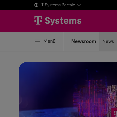

T-Systems
Portale
ließen
Menü
Newsroom
News