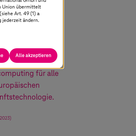
ternational GmbH und
n Union übermittelt
iehe Art. 49 (1) a
g jederzeit ändern.
n PlanQK ist die
 Wir bieten jetzt
elt mit
he
Alle akzeptieren
seren gezielten
omputing für alle
uropäischen
nftstechnologie.
2023)