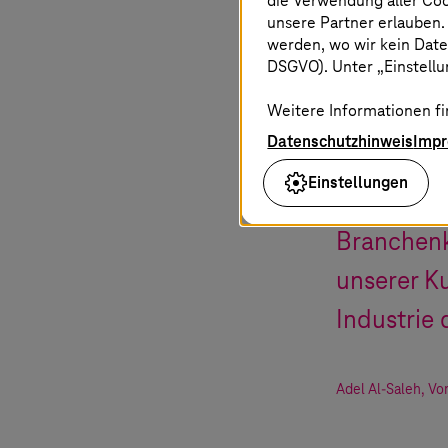
die Verwendung aller Co
unsere Partner erlauben.
werden, wo wir kein Date
DSGVO). Unter „Einstellun
Das Algor
Weitere Informationen fi
perfekte 
Datenschutzhinweis
Imp
Zugang zu
Einstellungen
Beratungs
Branchenk
unserer K
Industrie 
Adel Al-Saleh
,
Vo