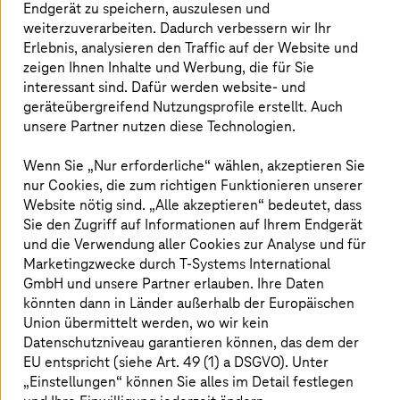
Dateninformationen austauschen. Ob über Cloud oder
Endgerät zu speichern, auszulesen und
Edge: Eine IoT-Plattform koordiniert die Datenanalysen
weiterzuverarbeiten. Dadurch verbessern wir Ihr
und macht die Informationen für User verwertbar.
Erlebnis, analysieren den Traffic auf der Website und
zeigen Ihnen Inhalte und Werbung, die für Sie
Solche IoT-Lösungen werden dank Machine-to-Machine-
interessant sind. Dafür werden website- und
Kommunikation (M2M) besonders im Bereich
geräteübergreifend Nutzungsprofile erstellt. Auch
Industrie 4.0
immer relevanter. Produktionsabläufe in
unsere Partner nutzen diese Technologien.
einer Smart Factory lassen sich automatisieren, indem
sich die vernetzten Maschinen allein steuern.
Wenn Sie „Nur erforderliche“ wählen, akzeptieren Sie
nur Cookies, die zum richtigen Funktionieren unserer
Website nötig sind. „Alle akzeptieren“ bedeutet, dass
Sie den Zugriff auf Informationen auf Ihrem Endgerät
und die Verwendung aller Cookies zur Analyse und für
Wir freuen uns darauf, von Ihrem Projekt zu erfahren!
Marketingzwecke durch
T-Systems
International
GmbH und unsere Partner erlauben. Ihre Daten
Gerne beantworten wir Ihre Fragen, wenn
könnten dann in Länder außerhalb der Europäischen
es um die Planung, Implementierung und
Union übermittelt werden, wo wir kein
Datenschutzniveau garantieren können, das dem der
den Betrieb Ihrer Digitalisierungsprojekte
EU entspricht (siehe Art. 49 (1) a DSGVO). Unter
geht. Kontaktieren Sie uns.
„Einstellungen“ können Sie alles im Detail festlegen