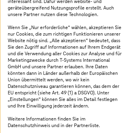
interessant sind. Dafür werden website- und
geräteübergreifend Nutzungsprofile erstellt. Auch
unsere Partner nutzen diese Technologien.
Bild ist KI-generiert
Wenn Sie „Nur erforderliche“ wählen, akzeptieren Sie
Partnerschaft mit Scheer Gruppe im Bereich
nur Cookies, die zum richtigen Funktionieren unserer
Website nötig sind. „Alle akzeptieren“ bedeutet, dass
Prozess-Agentisierung
Sie den Zugriff auf Informationen auf Ihrem Endgerät
und die Verwendung aller Cookies zur Analyse und für
Scheer Gruppe bietet Lösungen über
T Cloud Public
und
Marketingzwecke durch
T-Systems
International
nutzt Industrial AI Cloud-Infrastruktur.
GmbH und unsere Partner erlauben. Ihre Daten
könnten dann in Länder außerhalb der Europäischen
Union übermittelt werden, wo wir kein
Datenschutzniveau garantieren können, das dem der
EU entspricht (siehe Art. 49 (1) a DSGVO). Unter
„Einstellungen“ können Sie alles im Detail festlegen
und Ihre Einwilligung jederzeit ändern.
Weitere Informationen finden Sie im
Datenschutzhinweis und in der Partnerliste.