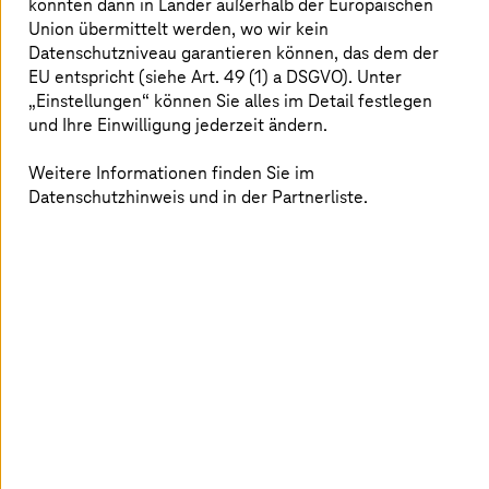
könnten dann in Länder außerhalb der Europäischen
Mehr erfahren
Union übermittelt werden, wo wir kein
Datenschutzniveau garantieren können, das dem der
EU entspricht (siehe Art. 49 (1) a DSGVO). Unter
„Einstellungen“ können Sie alles im Detail festlegen
und Ihre Einwilligung jederzeit ändern.
Welche Vorteile bietet
T-Systems
für
Weitere Informationen finden Sie im
das Gesundheitswesen?
Datenschutzhinweis und in der Partnerliste.
Bewährte Health-
Skal
Expertise
Mark
Über 40 Jahre Erfahrung im
Mehr als 40.00
Gesundheitswesen, mehr als 750
Telematikinfras
Gesundheitsexperten mit
betreute Klini
umfassender Branchenexpertise.
Millionen Versi
unseren Cloud-
Deutschland.