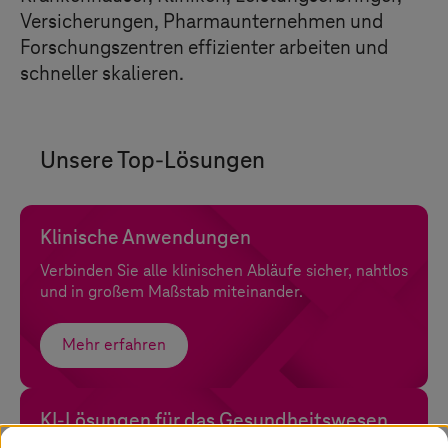
Versicherungen, Pharmaunternehmen und
Forschungszentren effizienter arbeiten und
schneller skalieren.
Unsere Top-Lösungen
Klinische Anwendungen
Verbinden Sie alle klinischen Abläufe sicher, nahtlos
und in großem Maßstab miteinander.
Mehr erfahren
KI-Lösungen für das Gesundheitswesen