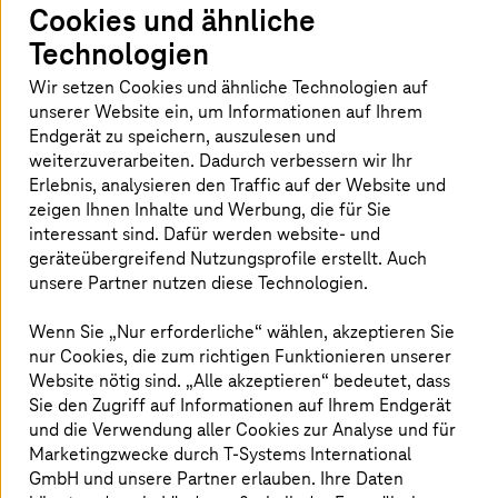
Mehr Zeit für Patienten, effizientere Prozesse und
Cookies und ähnliche
spürbare Entlastung für Fachkräfte.
Technologien
Wir setzen Cookies und ähnliche Technologien auf
Mehr erfahren
unserer Website ein, um Informationen auf Ihrem
Endgerät zu speichern, auszulesen und
weiterzuverarbeiten. Dadurch verbessern wir Ihr
Health Data Management
Erlebnis, analysieren den Traffic auf der Website und
zeigen Ihnen Inhalte und Werbung, die für Sie
Vereinheitlichen Sie Gesundheitsdaten
interessant sind. Dafür werden website- und
systemübergreifend, um Versorgung,
geräteübergreifend Nutzungsprofile erstellt. Auch
Zusammenarbeit und Forschung zu verbessern.
unsere Partner nutzen diese Technologien.
Mehr erfahren
Wenn Sie „Nur erforderliche“ wählen, akzeptieren Sie
nur Cookies, die zum richtigen Funktionieren unserer
Website nötig sind. „Alle akzeptieren“ bedeutet, dass
Telematikinfrastruktur
Sie den Zugriff auf Informationen auf Ihrem Endgerät
und die Verwendung aller Cookies zur Analyse und für
Sichere, skalierbare TI-Gateway-Anbindung für
Marketingzwecke durch
T-Systems
International
Kliniken und Krankenkassen.
GmbH und unsere Partner erlauben. Ihre Daten