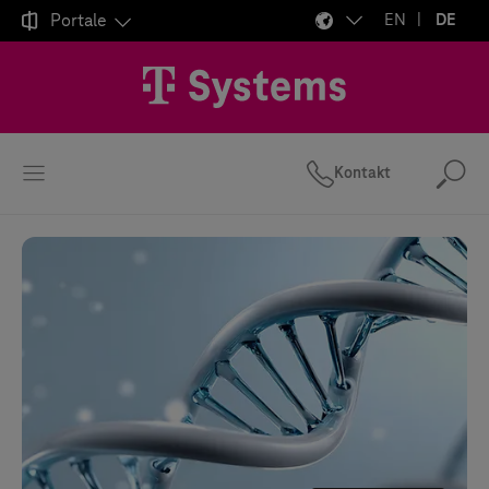

Portale
EN
DE
Kontakt
Suc