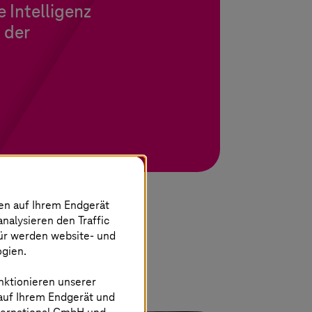
e Intelligenz
 der
nen auf Ihrem Endgerät
analysieren den Traffic
für werden website- und
ogien.
nktionieren unserer
 auf Ihrem Endgerät und