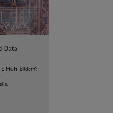
nd Data
,
E-Mails
, Bildern?
ür
lle.