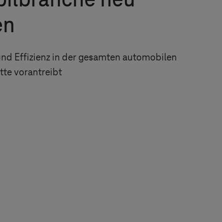
ilbranche neu
en
und Effizienz in der gesamten automobilen
te vorantreibt