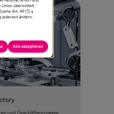
ternational GmbH und
n Union übermittelt
iehe Art. 49 (1) a
g jederzeit ändern.
he
Alle akzeptieren
actory
ken und Geschäftsprozesse