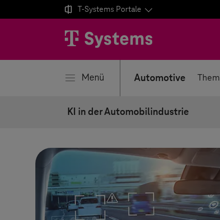

T-Systems
Portale
ließen
Menü
Automotive
Them
KI in der Automobilindustrie