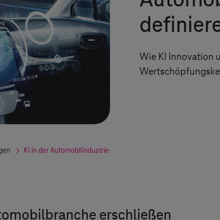
Automob
definier
Wie KI Innovation 
Wertschöpfungsket
gen
KI in der Automobilindustrie
utomobilbranche erschließen