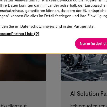
okies zur Analyse und für Marketingzwecke durch
T-Systems
In
 Ihre Daten könnten dann in Länder außerhalb der Europäische
nschutzniveau garantieren können, das dem der EU entspricht (s
gen“ können Sie alles im Detail festlegen und Ihre Einwilligun
nden Sie im Datenschutzhinweis und in der Partnerliste.
ressum
Partner Liste (9)
Nur erforderlic
AI Solution F
Exzellenz auf
Fehlerquoten sen