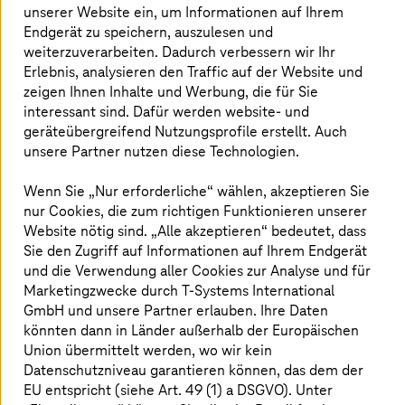
unserer Website ein, um Informationen auf Ihrem
Endgerät zu speichern, auszulesen und
weiterzuverarbeiten. Dadurch verbessern wir Ihr
Diese Möglichkeiten bieten wir dir
Erlebnis, analysieren den Traffic auf der Website und
zeigen Ihnen Inhalte und Werbung, die für Sie
interessant sind. Dafür werden website- und
Gestalte IoT-Projekte, die alles mit allem verbinden.
Programmiere KI, die so clever ist, dass sie einen
geräteübergreifend Nutzungsprofile erstellt. Auch
Doktortitel verdient. Digitalisiere unsere Welt und
unsere Partner nutzen diese Technologien.
kreiere eine Cloud, die jeder Herausforderung mit einer
Lösung begegnet. Setze dich dafür ein, dass unsere
Wenn Sie „Nur erforderliche“ wählen, akzeptieren Sie
Städte genauso smart werden wie die Menschen, die
nur Cookies, die zum richtigen Funktionieren unserer
darin wohnen, oder nutze dein Know-how, um das
Website nötig sind. „Alle akzeptieren“ bedeutet, dass
digitale Europa zu schützen.
Sie den Zugriff auf Informationen auf Ihrem Endgerät
und die Verwendung aller Cookies zur Analyse und für
Suchst du nach einer Karriere, in der du der Antrieb für
Marketingzwecke durch
T-Systems
International
Innovation und Digitalisierung sein kannst und so das
GmbH und unsere Partner erlauben. Ihre Daten
Leben aller nachhaltig bereicherst und verbesserst?
könnten dann in Länder außerhalb der Europäischen
Möchtest du mit uns für echte Werte einstehen und in
Union übermittelt werden, wo wir kein
einer fortschrittlicheren Gesellschaft leben, die alle
Datenschutzniveau garantieren können, das dem der
einbezieht? Siehst du Veränderung als Chance, um über
EU entspricht (siehe Art. 49 (1) a DSGVO). Unter
dich hinauszuwachsen? Dann stelle mit uns den Status