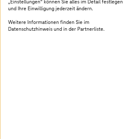
„Einstellungen“ können Sie alles im Detail festlegen
Quo in Frage und #QuestionTodayCreateTomorrow.
und Ihre Einwilligung jederzeit ändern.
Weitere Informationen finden Sie im
Nachhaltigen Wandel gestalten
Datenschutzhinweis und in der Partnerliste.