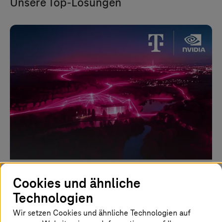
Unsere Top-Lösungen
Industrial AI Cloud
Cookies und ähnliche
Technologien
KI trainieren, Simulationen nutzen und Prozesse
skalieren mit Industrial AI Cloud.
Wir setzen Cookies und ähnliche Technologien auf