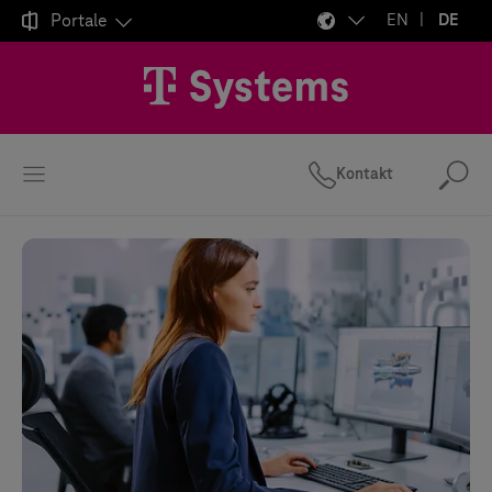

Portale
EN
DE
Kontakt
Suc