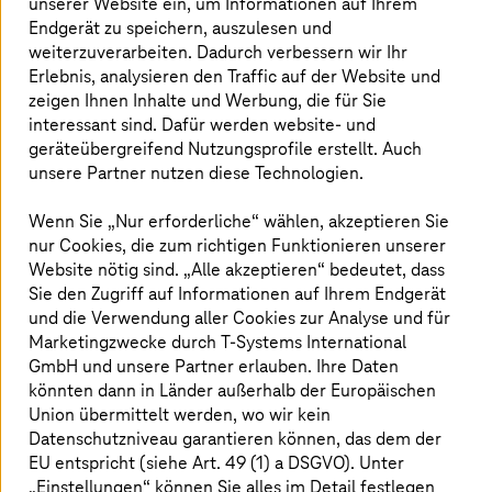
unserer Website ein, um Informationen auf Ihrem
Endgerät zu speichern, auszulesen und
Mehr erfahren
weiterzuverarbeiten. Dadurch verbessern wir Ihr
Erlebnis, analysieren den Traffic auf der Website und
zeigen Ihnen Inhalte und Werbung, die für Sie
interessant sind. Dafür werden website- und
geräteübergreifend Nutzungsprofile erstellt. Auch
unsere Partner nutzen diese Technologien.
Wenn Sie „Nur erforderliche“ wählen, akzeptieren Sie
nur Cookies, die zum richtigen Funktionieren unserer
Website nötig sind. „Alle akzeptieren“ bedeutet, dass
Sie den Zugriff auf Informationen auf Ihrem Endgerät
und die Verwendung aller Cookies zur Analyse und für
Marketingzwecke durch
T-Systems
International
GmbH und unsere Partner erlauben. Ihre Daten
könnten dann in Länder außerhalb der Europäischen
Union übermittelt werden, wo wir kein
Datenschutzniveau garantieren können, das dem der
Product Lifecycle Management
EU entspricht (siehe Art. 49 (1) a DSGVO). Unter
„Einstellungen“ können Sie alles im Detail festlegen
Entwickeln Sie schnellere und intelligentere