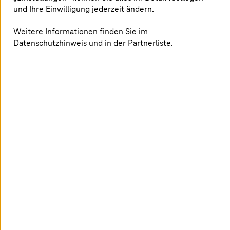
und Ihre Einwilligung jederzeit ändern.
Produkte mit datengesteuerten PLM-Lösungen, die
Agilität und Effizienz fördern.
Weitere Informationen finden Sie im
Datenschutzhinweis und in der Partnerliste.
Mehr erfahren