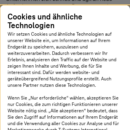
Anforderungen anpassen. Deswegen rücken
wir hier die Themen in den Fokus, die Ihr
Cookies und ähnliche
Business gerade am meisten beeinflussen.
Technologien
Lassen Sie sich inspirieren, wie Digitalisierung
Wir setzen Cookies und ähnliche Technologien auf
Sie jetzt und in Zukunft voranbringt – etwa wie
unserer Website ein, um Informationen auf Ihrem
Sie den Wandel zu einem KI-gestützten
Endgerät zu speichern, auszulesen und
Unternehmen vorbereiten, das volle Potenzial
weiterzuverarbeiten. Dadurch verbessern wir Ihr
der Cloud ausschöpfen oder mit innovativen
Erlebnis, analysieren den Traffic auf der Website und
zeigen Ihnen Inhalte und Werbung, die für Sie
Technologien den ökologischen Fußabdruck
interessant sind. Dafür werden website- und
reduzieren.
geräteübergreifend Nutzungsprofile erstellt. Auch
unsere Partner nutzen diese Technologien.
Wenn Sie „Nur erforderliche“ wählen, akzeptieren Sie
nur Cookies, die zum richtigen Funktionieren unserer
Website nötig sind. „Alle akzeptieren“ bedeutet, dass
Themen-Special
Sie den Zugriff auf Informationen auf Ihrem Endgerät
und die Verwendung aller Cookies zur Analyse und für
Marketingzwecke durch
T-Systems
International