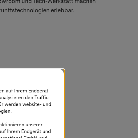
owroom und Tech-Werkstatt machen
unftstechnologien erlebbar.
nen auf Ihrem Endgerät
analysieren den Traffic
für werden website- und
ogien.
nktionieren unserer
 auf Ihrem Endgerät und