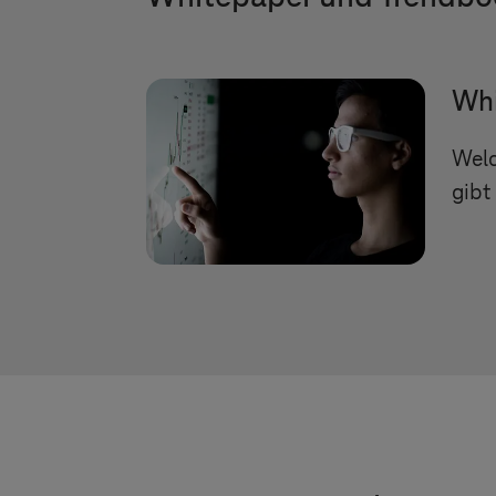
Whi
Welc
gibt