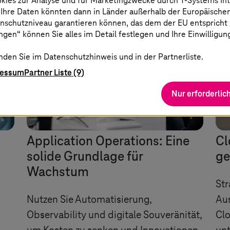
okies zur Analyse und für Marketingzwecke durch
T-Systems
In
 Ihre Daten könnten dann in Länder außerhalb der Europäische
nschutzniveau garantieren können, das dem der EU entspricht (s
gen“ können Sie alles im Detail festlegen und Ihre Einwilligun
nden Sie im Datenschutzhinweis und in der Partnerliste.
ressum
Partner Liste (9)
Nur erforderlic
Application Operations: Eine
Cl
solide Grundlage für
ge
Wachstum
Str
Nutzen Sie Automatisierung,
Aus
Observability und digitale Souveränität,
Clo