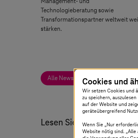
Management- und
Technologieberatung sowie
Transformationspartner weltweit wei
stärken.
Alle News zu diesem Thema
Cookies und äh
Wir setzen Cookies und ä
zu speichern, auszulesen 
auf der Website und zeig
geräteübergreifend Nutzu
Lesen Sie die neuesten 
Wenn Sie „Nur erforderli
Website nötig sind. „Alle