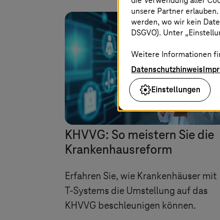
die Verwendung aller Co
unsere Partner erlauben.
werden, wo wir kein Date
DSGVO). Unter „Einstellun
Weitere Informationen fi
Datenschutzhinweis
Imp
Einstellungen
KHVVG: So meistern Sie die
Krankenhausreform
Erfahren Sie, wie Krankenhäuser mit
T-Systems
die Umstellung auf das
KHVVG beschleunigen können.