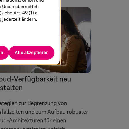
ternational GmbH und
n Union übermittelt
iehe Art. 49 (1) a
g jederzeit ändern.
he
Alle akzeptieren
oud-Verfügbarkeit neu
stalten
ategien zur Begrenzung von
fallzeiten und zum Aufbau robuster
ud-Architekturen für einen