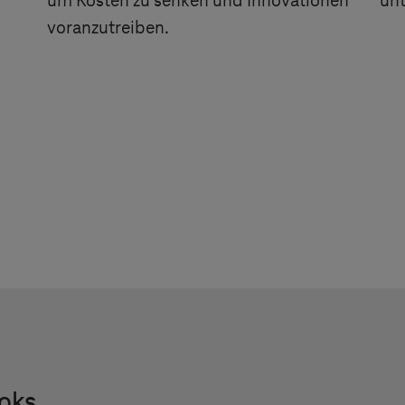
um Kosten zu senken und Innovationen
unt
voranzutreiben.
oks