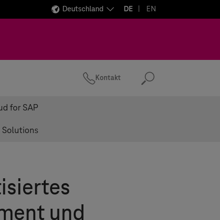
Deutschland
DE
EN
n
Kontakt
Suchen
ud for SAP
 Solutions
siertes
ment und