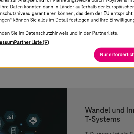
okies zur Analyse und für Marketingzwecke durch
T-Systems
In
f nutzer- und
 Ihre Daten könnten dann in Länder außerhalb der Europäische
nschutzniveau garantieren können, das dem der EU entspricht (s
gen“ können Sie alles im Detail festlegen und Ihre Einwilligun
isierungsprojekte dank
dells
nden Sie im Datenschutzhinweis und in der Partnerliste.
ressum
Partner Liste (9)
Governance und Lean-
Nur erforderlic
Wandel und In
T-Systems