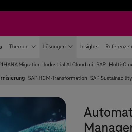
s
Themen
Lösungen
Insights
Referenze
/4HANA Migration
Industrial AI Cloud mit SAP
Multi-Clo
rnisierung
SAP HCM-Transformation
SAP Sustainability
Automati
Manage