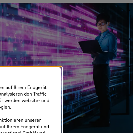
nen auf Ihrem Endgerät
analysieren den Traffic
für werden website- und
ogien.
nktionieren unserer
 auf Ihrem Endgerät und