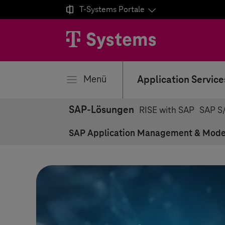

T-Systems
Portale
ließen
Menü
Application Service
SAP-Lösungen
RISE with SAP
SAP S
SAP Application Management & Mode