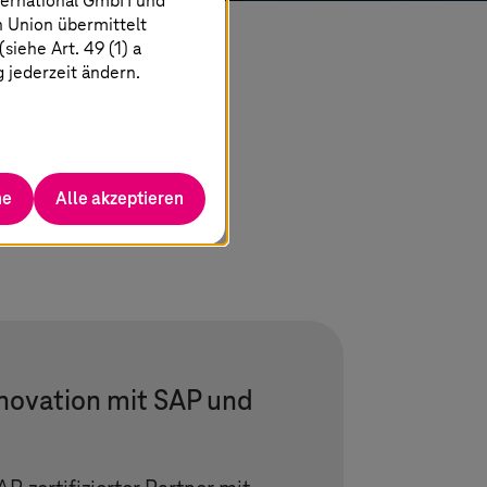
ternational GmbH und
n Union übermittelt
iehe Art. 49 (1) a
g jederzeit ändern.
he
Alle akzeptieren
novation mit SAP und