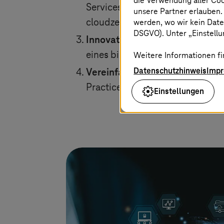
die Verwendung aller Co
Services (SAP AMS) mit Fokus au
unsere Partner erlauben.
werden, wo wir kein Date
cloudzentrierte Erweiterungen
DSGVO). Unter „Einstellun
Innovation
– schnellere Digital
eines bi-modalen Steuerungsmo
Weitere Informationen fi
Datenschutzhinweis
Imp
Vereinfachung
– zuverlässige 
Practice-Ansatz
Einstellungen