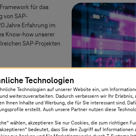
s Framework für das
g von SAP-
0 Jahre Erfahrung im
es Know-how unserer
hlreichen SAP-Projekten
nliche Technologien
dlagen für
hnliche Technologien auf unserer Website ein, um Informatio
hoden wie DevOps und
und weiterzuverarbeiten. Dadurch verbessern wir Ihr Erlebnis, 
g von künstlicher
en Ihnen Inhalte und Werbung, die für Sie interessant sind. Da
ngsprofile erstellt. Auch unsere Partner nutzen diese Technol
Lernen und Datenanalysen
k sorgt für laufende
che“ wählen, akzeptieren Sie nur Cookies, die zum richtigen Fu
 akzeptieren“ bedeutet, dass Sie den Zugriff auf Informationen
cation Management