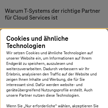
Warum
T-Systems
der richtige Partner
für Cloud Services ist
Cookies und ähnliche
Ausgelegt auf Souveränität und
Technologien
Compliance
Wir setzen Cookies und ähnliche Technologien auf
Betreiben Sie Workloads auf Plattformen, die in
unserer Website ein, um Informationen auf Ihrem
Deutschland entwickelt und in zertifizierten
Endgerät zu speichern, auszulesen und
europäischen Rechenzentren gehostet werden.
weiterzuverarbeiten. Dadurch verbessern wir Ihr
Behalten Sie die Kontrolle über Ihre Daten und
Erlebnis, analysieren den Traffic auf der Website und
erfüllen Sie die gesetzlichen Vorschriften.
zeigen Ihnen Inhalte und Werbung, die für Sie
interessant sind. Dafür werden website- und
geräteübergreifend Nutzungsprofile erstellt. Auch
unsere Partner nutzen diese Technologien.
Wenn Sie „Nur erforderliche“ wählen, akzeptieren Sie
Cloud-Lifecycle aus einer Hand