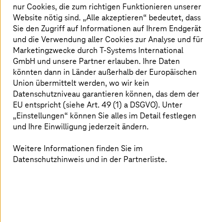
nur Cookies, die zum richtigen Funktionieren unserer
Website nötig sind. „Alle akzeptieren“ bedeutet, dass
Sie den Zugriff auf Informationen auf Ihrem Endgerät
Wir begleiten Sie auf Ihrer gesamten Cloud-Reise
und die Verwendung aller Cookies zur Analyse und für
– von der Strategie und Migration bis hin zum
Marketingzwecke durch
T-Systems
International
sicheren Betrieb und der kontinuierlichen
GmbH und unsere Partner erlauben. Ihre Daten
Optimierung – und sorgen so für Effizienz und
könnten dann in Länder außerhalb der Europäischen
Zuverlässigkeit.
Union übermittelt werden, wo wir kein
Datenschutzniveau garantieren können, das dem der
EU entspricht (siehe Art. 49 (1) a DSGVO). Unter
„Einstellungen“ können Sie alles im Detail festlegen
und Ihre Einwilligung jederzeit ändern.
Echte Freiheit bei Hybrid- und
Multi-Cloud
Weitere Informationen finden Sie im
Datenschutzhinweis und in der Partnerliste.
Nutzen Sie T Cloud Public and T Cloud Private in
Verbindung mit AWS, Azure oder Google Cloud, um
Workloads optimal zu verteilen und gleichzeitig
Governance, Compliance und Kostentransparenz zu
gewährleisten.