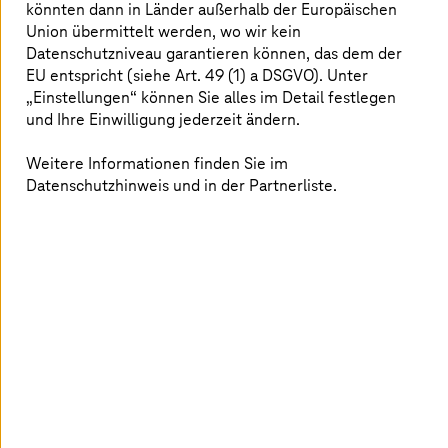
Automotive Network angebunden. Diese Anbindung ist
könnten dann in Länder außerhalb der Europäischen
ein wichtiger Meilenstein auf dem Weg zu mehr
Union übermittelt werden, wo wir kein
Transparenz, Effizienz und Nachhaltigkeit entlang der
Datenschutzniveau garantieren können, das dem der
Wertschöpfungskette der Automobilindustrie. Im Video
EU entspricht (siehe Art. 49 (1) a DSGVO). Unter
diskutieren Thomas Christl von TÜV SÜD und Luca
„Einstellungen“ können Sie alles im Detail festlegen
Löffler von
T-Systems
die Chancen und
und Ihre Einwilligung jederzeit ändern.
Herausforderungen im Zusammenhang mit der
Anbindung an Catena-X.
Weitere Informationen finden Sie im
Datenschutzhinweis und in der Partnerliste.
Externe Inhalte anzeigen