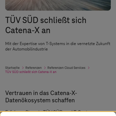
TÜV SÜD schließt sich
Catena-X an
Mit der Expertise von
T-Systems
in die vernetzte Zukunft
der Automobilindustrie
Startseite
Referenzen
Referenzen Cloud Services
TÜV SÜD schließt sich Catena-X an
Vertrauen in das Catena-X-
Datenökosystem schaffen
Erfahren Sie, wie TÜV SÜD und
T-Systems