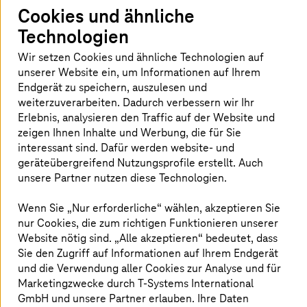
innerhalb des Catena-X Automotive Network
Cookies und ähnliche
zusammenarbeiteten, über Standards
Technologien
hinausgingen und Vertrauen in das
Wir setzen Cookies und ähnliche Technologien auf
Datenökosystem schufen. Von der Beratung bis
unserer Website ein, um Informationen auf Ihrem
zur Umsetzung entwickelten beide
Endgerät zu speichern, auszulesen und
Unternehmen gemeinsam eine Lösung zur
weiterzuverarbeiten. Dadurch verbessern wir Ihr
sicheren Validierung von Batteriepässen und
Erlebnis, analysieren den Traffic auf der Website und
zeigen Ihnen Inhalte und Werbung, die für Sie
Digital Twins. So schufen sie Transparenz,
interessant sind. Dafür werden website- und
Zuverlässigkeit und Vertrauen entlang der
geräteübergreifend Nutzungsprofile erstellt. Auch
gesamten Wertschöpfungskette.
unsere Partner nutzen diese Technologien.
Wenn Sie „Nur erforderliche“ wählen, akzeptieren Sie
nur Cookies, die zum richtigen Funktionieren unserer
TÜV SÜD tritt dem Catena-X
Website nötig sind. „Alle akzeptieren“ bedeutet, dass
Automotive Network bei
Sie den Zugriff auf Informationen auf Ihrem Endgerät
und die Verwendung aller Cookies zur Analyse und für
T-Systems
hat TÜV SÜD im Rahmen eines Proof-of-
Marketingzwecke durch
T-Systems
International
Concept über das LivingLab erfolgreich an das Catena-X
GmbH und unsere Partner erlauben. Ihre Daten