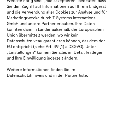
Website nötig sind. „Alle akzeptieren“ bedeutet, dass
knüpfen und beginnen, dir ein persönliches
Sie den Zugriff auf Informationen auf Ihrem Endgerät
Karrierenetzwerk aufzubauen. Neben einem
und die Verwendung aller Cookies zur Analyse und für
attraktiven Gehalt bieten wir in unseren agilen
Marketingzwecke durch
T-Systems
International
Teams auch jede Menge Spaß.
GmbH und unsere Partner erlauben. Ihre Daten
könnten dann in Länder außerhalb der Europäischen
Union übermittelt werden, wo wir kein
Datenschutzniveau garantieren können, das dem der
EU entspricht (siehe Art. 49 (1) a DSGVO). Unter
„Einstellungen“ können Sie alles im Detail festlegen
Jobsuche
und Ihre Einwilligung jederzeit ändern.
Finde hier alle aktuell verfügbaren
Weitere Informationen finden Sie im
Praktika-Angebote.
Datenschutzhinweis und in der Partnerliste.
Jobsuche