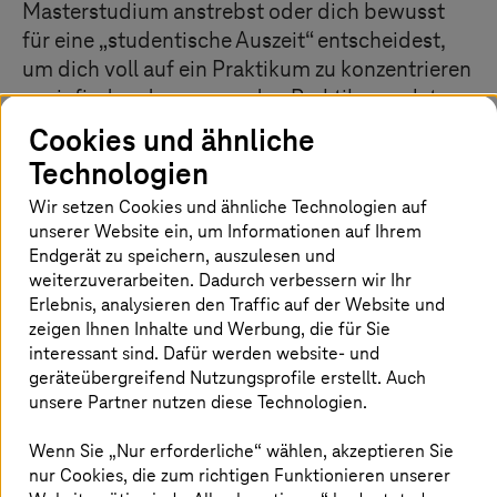
Masterstudium anstrebst oder dich bewusst
für eine „studentische Auszeit“ entscheidest,
um dich voll auf ein Praktikum zu konzentrieren
– wir finden den passenden Praktikumsplatz
für dich. Worauf es uns vor allem ankommt?
Cookies und ähnliche
Auf deine Persönlichkeit. Uns überzeugen
Technologien
Ecken und Kanten, Menschen, die interessante
Wir setzen Cookies und ähnliche Technologien auf
Erfahrungen teilen und anderen neue
unserer Website ein, um Informationen auf Ihrem
Sichtweisen eröffnen, denn die Vielfalt unserer
Endgerät zu speichern, auszulesen und
Beschäftigten ist einer der Gründe unseres
weiterzuverarbeiten. Dadurch verbessern wir Ihr
Erfolgs.
Erlebnis, analysieren den Traffic auf der Website und
zeigen Ihnen Inhalte und Werbung, die für Sie
interessant sind. Dafür werden website- und
Vergiss alle Klischees, die dir zum Thema
geräteübergreifend Nutzungsprofile erstellt. Auch
Praktikum einfallen. Bei uns übernimmst du
unsere Partner nutzen diese Technologien.
Verantwortung – für herausfordernde Projekte,
an denen du fachlich und auch persönlich
Wenn Sie „Nur erforderliche“ wählen, akzeptieren Sie
wächst. Du kannst erste wichtige Kontakte
nur Cookies, die zum richtigen Funktionieren unserer