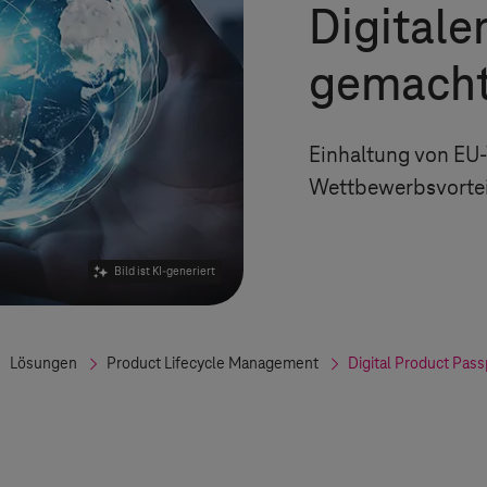
Digitale
gemach
Einhaltung von EU-
Wettbewerbsvortei
Bild ist KI-generiert
Lösungen
Product Lifecycle Management
Digital Product Pass