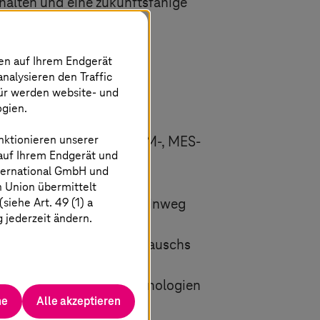
uhalten und eine zukunftsfähige
nen auf Ihrem Endgerät
analysieren den Traffic
regelkonform
für werden website- und
ogien.
nktionieren unserer
von Daten aus ERP-, PLM-, MES-
 auf Ihrem Endgerät und
ternational GmbH und
n Union übermittelt
iehe Art. 49 (1) a
tenz über alle Quellen hinweg
g jederzeit ändern.
es souveränen Datenaustauschs
ährten Middleware-Technologien
he
Alle akzeptieren