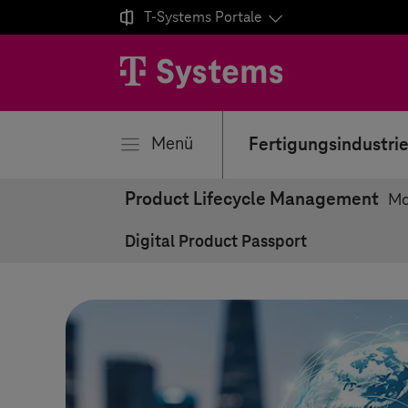

T-Systems
Portale
ließen
Menü
Fertigungsindustri
Product Lifecycle Management
Mo
Digital Product Passport