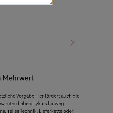
ger EU-Standards
§
en Mehrwert
tzliche Vorgabe – er fördert auch die
gesamten Lebenszyklus hinweg
s, sei es Technik, Lieferkette oder