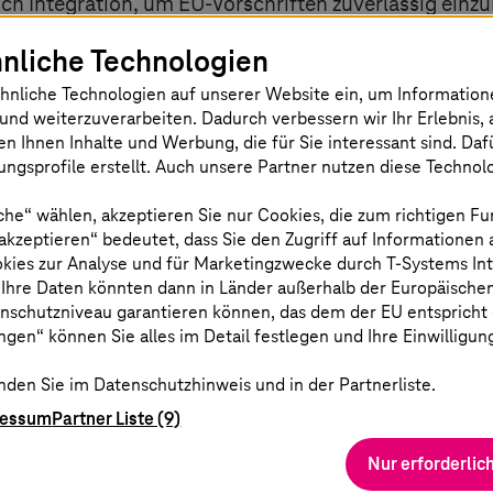
ch Integration, um EU-Vorschriften zuverlässig einz
nliche Technologien
hnliche Technologien auf unserer Website ein, um Informatio
und weiterzuverarbeiten. Dadurch verbessern wir Ihr Erlebnis, 
Integriert und 
en Ihnen Inhalte und Werbung, die für Sie interessant sind. Da
ngsprofile erstellt. Auch unsere Partner nutzen diese Technol
che“ wählen, akzeptieren Sie nur Cookies, die zum richtigen Fu
Zusammenführung 
 akzeptieren“ bedeutet, dass Sie den Zugriff auf Informationen
und Altsystemen
okies zur Analyse und für Marketingzwecke durch
T-Systems
In
 Ihre Daten könnten dann in Länder außerhalb der Europäische
nschutzniveau garantieren können, das dem der EU entspricht (s
Semantische Konsis
gen“ können Sie alles im Detail festlegen und Ihre Einwilligun
Unterstützung ein
nden Sie im Datenschutzhinweis und in der Partnerliste.
ressum
Partner Liste (9)
Basierend auf bew
Nur erforderlic