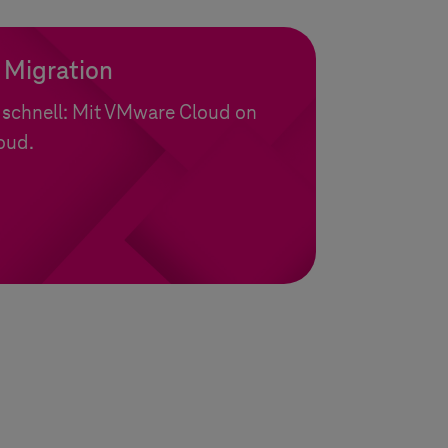
Migration
d schnell: Mit VMware Cloud on
oud.