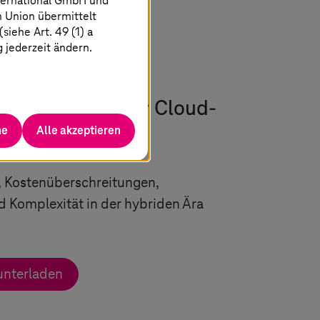
ternational GmbH und
n Union übermittelt
iehe Art. 49 (1) a
g jederzeit ändern.
uausrichtung der Cloud-
he
Alle akzeptieren
 Kostenüberschreitungen,
d Komplexität in der hybriden Ära
unterladen