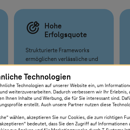
Hohe
Erfolgsquote
Strukturierte Frameworks
ermöglichen verlässliche und
planbare
nliche Technologien
Migrationsergebnisse
hnliche Technologien auf unserer Website ein, um Informatio
und weiterzuverarbeiten. Dadurch verbessern wir Ihr Erlebnis, 
en Ihnen Inhalte und Werbung, die für Sie interessant sind. Da
ngsprofile erstellt. Auch unsere Partner nutzen diese Technol
che“ wählen, akzeptieren Sie nur Cookies, die zum richtigen Fu
 akzeptieren“ bedeutet, dass Sie den Zugriff auf Informationen