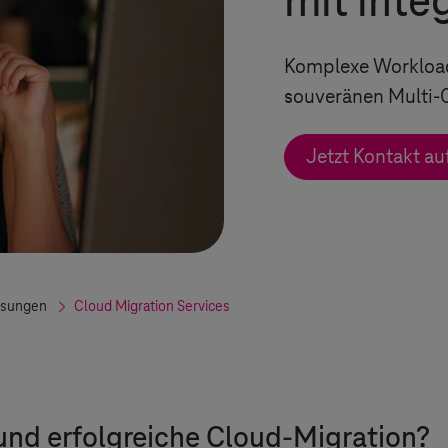
mit inte
Komplexe Workloads
souveränen Multi-
Jetzt Kontakt a
ösungen
Cloud Migration Services
 und erfolgreiche Cloud-Migration?