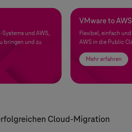
VMware to AWS 
T-Systems
und AWS,
Flexibel, einfach un
zu bringen und zu
AWS in die Public Cl
Mehr erfahren
erfolgreichen Cloud-Migration