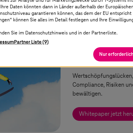
okies zur Analyse und für Marketingzwecke durch
T-Systems
In
s bewegen
 Ihre Daten könnten dann in Länder außerhalb der Europäische
nschutzniveau garantieren können, das dem der EU entspricht (s
gen“ können Sie alles im Detail festlegen und Ihre Einwilligun
nden Sie im Datenschutzhinweis und in der Partnerliste.
ressum
Partner Liste (9)
Whitepaper: Ne
Nur erforderlic
Strategie
Wertschöpfungslücken,
Compliance, Risiken un
bewältigen.
Whitepaper jetzt her