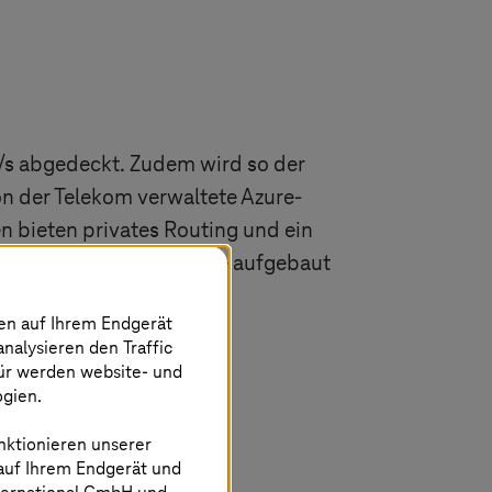
/s abgedeckt. Zudem wird so der
 der Telekom verwaltete Azure-
 bieten privates Routing und ein
ft ExpressRoute für Azure aufgebaut
nen auf Ihrem Endgerät
analysieren den Traffic
für werden website- und
ogien.
nktionieren unserer
 auf Ihrem Endgerät und