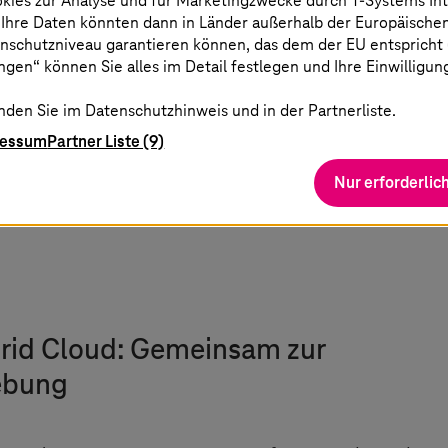
okies zur Analyse und für Marketingzwecke durch
T-Systems
In
 Ihre Daten könnten dann in Länder außerhalb der Europäische
nschutzniveau garantieren können, das dem der EU entspricht (s
ellenten Netzwerkplattform der Deutschen Telekom 
gen“ können Sie alles im Detail festlegen und Ihre Einwilligun
ben und den Benutzern eine erstklassige Anwendung
nden Sie im Datenschutzhinweis und in der Partnerliste.
le Netzwerke: Es macht Site-2-Site-VPNs über das Inte
ressum
Partner Liste (9)
e Premium-Bandbreite, die unternehmenskritische A
Nur erforderlic
he und/oder sicherheitsrelevante Auflagen zu erfül
brid Cloud: Gemeinsam zur
ebung