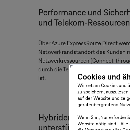
Performance und Sicherh
und Telekom-Ressourcen
Über Azure ExpressRoute Direct wer
Netzwerkrandstandort des Kunden mi
Netzwerkressourcen (Connect-throug
durch die Telekom SLA-gesichertes, 
Cookies und äh
ist.
Wir setzen Cookies und ä
zu speichern, auszulesen 
auf der Website und zeig
geräteübergreifend Nutzu
Hybrider Anwendungsbet
Wenn Sie „Nur erforderli
Website nötig sind. „Alle
unterstützt Kunden