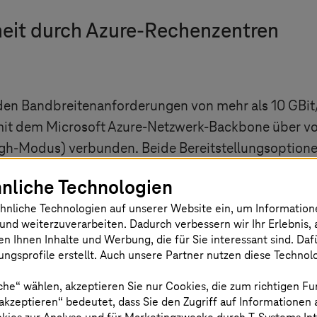
eit durch Azure-Rechenzentren
den Bandbreitenanforderungen von mehr als 10 GBit
t dem Microsoft Azure-Netzwerk-Backbone über von
h-Modus) verbunden. Beide Bereitstellungsoptionen
resilientes CloudConnect for Azure, das mit Microso
nliche Technologien
hnliche Technologien auf unserer Website ein, um Informatio
und weiterzuverarbeiten. Dadurch verbessern wir Ihr Erlebnis, 
en Ihnen Inhalte und Werbung, die für Sie interessant sind. Da
ngsprofile erstellt. Auch unsere Partner nutzen diese Technol
rieb in großem Maßstab
che“ wählen, akzeptieren Sie nur Cookies, die zum richtigen Fu
 akzeptieren“ bedeutet, dass Sie den Zugriff auf Informationen