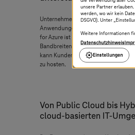
die Verwendung aller Co
unsere Partner erlauben.
werden, wo wir kein Date
Unternehmen profitieren von der exz
DSGVO). Unter „Einstellun
Anwendungen in der Cloud zu betrei
Weitere Informationen fi
for Azure ist die Lösung für virtuel
Datenschutzhinweis
Imp
Bandbreitenspitzen) und bietet di
Einstellungen
kann Kunden dabei helfen, gesetzlic
zu hosten.
Von Public Cloud bis Hy
cloud-basierten IT-Umg