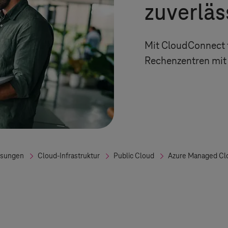
zuverlä
Mit CloudConnect f
Rechenzentren mit 
ösungen
Cloud-Infrastruktur
Public Cloud
Azure Managed Clo