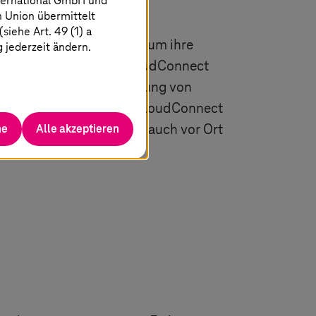
ternational GmbH und
n Union übermittelt
iehe Art. 49 (1) a
AG und Microsoft Azure, um ihre
g jederzeit ändern.
sleistung zu bieten. CloudConnect
rnet überflüssig (Vermeidung von
nwendungen benötigen. CloudConnect
he
Alle akzeptieren
len, um Anwendungsdaten auch vor Ort