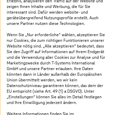
Erlebnis, analysieren den Traffic auf der Website und
zeigen Ihnen Inhalte und Werbung, die für Sie
Mit M.A.R.S. von
T-Systems
historisieren Sie Daten aus
interessant sind. Dafür werden website- und
postproduktiven SAP- und Non-SAP-Systemen auf eine
geräteübergreifend Nutzungsprofile erstellt. Auch
zentrale Cloud-Plattform. Ein Analysetool deckt auf, wie
unsere Partner nutzen diese Technologien.
viele und welche Daten wo im Unternehmen zum Einsatz
kommen. Damit identifizieren Sie, welche Datenströme
Wenn Sie „Nur erforderliche“ wählen, akzeptieren Sie
und -silos wegfallen oder Sie migrieren müssen. Die
nur Cookies, die zum richtigen Funktionieren unserer
Historisierung verringert Kosten für den Betrieb und die
Website nötig sind. „Alle akzeptieren“ bedeutet, dass
weiterhin notwendigen System und Sicherheitsupdates.
Sie den Zugriff auf Informationen auf Ihrem Endgerät
Ihre Daten sind unveränderbar, rechtssicher und EU-
und die Verwendung aller Cookies zur Analyse und für
DSGVO-konform aufbewahrt. Die Historisierung ist
Marketingzwecke durch
T-Systems
International
effizient und erfüllt auch Spezifika der DACH-Region wie
GmbH und unsere Partner erlauben. Ihre Daten
GoBD in Deutschland, das Obligationsrecht in der
könnten dann in Länder außerhalb der Europäischen
Schweiz sowie die Bundesabgabenordnung in Österreich.
Union übermittelt werden, wo wir kein
Datenschutzniveau garantieren können, das dem der
EU entspricht (siehe Art. 49 (1) a DSGVO). Unter
Daten historisieren und den Zugriff
„Einstellungen“ können Sie alles im Detail festlegen
und Ihre Einwilligung jederzeit ändern.
sichern
Weitere Informationen finden Sie im
Wie Sie Daten von jeder Legacy-Anwendung auf unsere