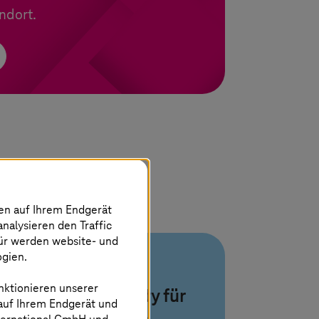
ndort.
nen auf Ihrem Endgerät
analysieren den Traffic
für werden website- und
ogien.
AIOps und
nktionieren unserer
Observability für
 auf Ihrem Endgerät und
Zero-Touch-