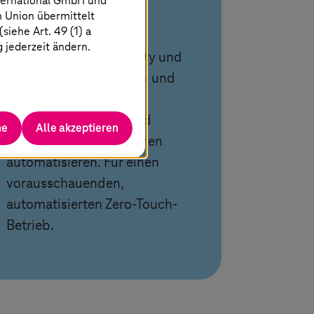
ternational GmbH und
n Union übermittelt
Betrieb
iehe Art. 49 (1) a
g jederzeit ändern.
Wir nutzen Observability und
AIOps mit IBM Sherlock und
GenAI. So lassen sich
Erkennung, Analyse und
he
Alle akzeptieren
Behebung von Problemen
automatisieren. Für einen
vorausschauenden,
automatisierten Zero-Touch-
Betrieb.