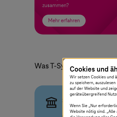
zusammen?
Mehr erfahren
Was
T-Systems
für Anwe
Cookies und äh
Wir setzen Cookies und ä
zu speichern, auszulesen 
auf der Website und zeig
geräteübergreifend Nutzu
Souveräner
Wenn Sie „Nur erforderli
Betrieb in jeder
Website nötig sind. „Alle
Cloud