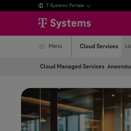

T-Systems
Portale
ließen
Menü
Cloud Services
Lö
Cloud Managed Services
Anwendun