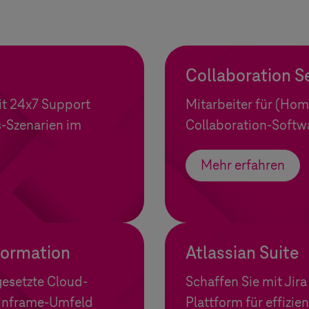
k
Collaboration S
it 24x7 Support
Mitarbeiter für (Ho
-Szenarien im
Collaboration-Softwa
Mehr erfahren
formation
Atlassian Suite
gesetzte Cloud-
Schaffen Sie mit Jir
Mainframe-Umfeld
Plattform für effizi