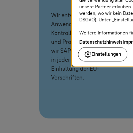
die Verwendung aller Co
unsere Partner erlauben.
werden, wo wir kein Date
Wir entwickeln und betreiben
DSGVO). Unter „Einstellun
Anwendungen mit voller
Weitere Informationen fi
Kontrolle über Daten, Zugriff
Datenschutzhinweis
Imp
und Prozesse. So ermöglichen
wir SAP- und Non-SAP-Betrieb
Einstellungen
in jeder Cloud unter
Einhaltung der EU-
Vorschriften.