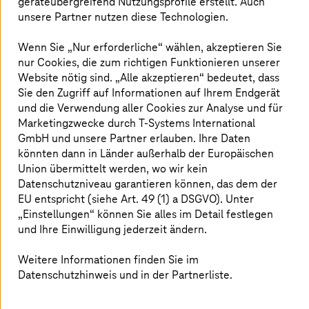
geräteübergreifend Nutzungsprofile erstellt. Auch
unsere Partner nutzen diese Technologien.
Wenn Sie „Nur erforderliche“ wählen, akzeptieren Sie
nur Cookies, die zum richtigen Funktionieren unserer
Unser Ansatz
Website nötig sind. „Alle akzeptieren“ bedeutet, dass
Sie den Zugriff auf Informationen auf Ihrem Endgerät
und die Verwendung aller Cookies zur Analyse und für
Kostenkontrolle durch standardisierte,
Marketingzwecke durch
effiziente Ressourcenmodelle
T-Systems
International
Verlässliche Souveränität durch sichere,
GmbH und unsere Partner erlauben. Ihre Daten
konforme Umgebungen
könnten dann in Länder außerhalb der Europäischen
Ausführung kritischer Workloads mit hoher
Union übermittelt werden, wo wir kein
Verfügbarkeit und SLAs
Datenschutzniveau garantieren können, das dem der
Betrieb in Hybrid- und Multi-Cloud-
EU entspricht (siehe Art. 49 (1) a DSGVO). Unter
Umgebungen mit einheitlicher Kontrolle
„Einstellungen“ können Sie alles im Detail festlegen
und Ihre Einwilligung jederzeit ändern.
Weitere Informationen finden Sie im
Datenschutzhinweis und in der Partnerliste.
Impulse, die Ihr Business bewegen