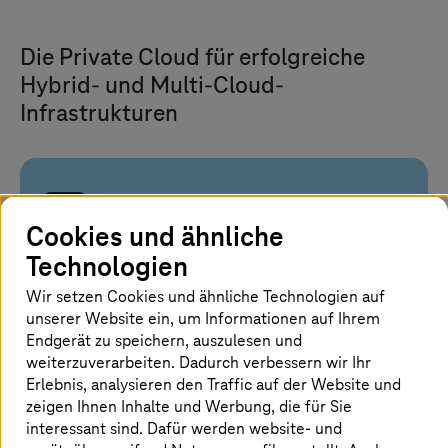
Die Private Cloud für erfolgreiche
Hybrid- und Multi-Cloud-
Infrastrukturen
Ihre Herausforderungen
Cookies und ähnliche
Technologien
Steigende Cloud-Kosten und mangelnde
Kostentransparenz
Wir setzen Cookies und ähnliche Technologien auf
Strenge Anforderungen an Compliance und
unserer Website ein, um Informationen auf Ihrem
Souveränität
Endgerät zu speichern, auszulesen und
Mangelnde Zuverlässigkeit bei
weiterzuverarbeiten. Dadurch verbessern wir Ihr
geschäftskritischen Workloads
Erlebnis, analysieren den Traffic auf der Website und
Fragmentierte IT in Legacy- und Multi-Cloud-
zeigen Ihnen Inhalte und Werbung, die für Sie
Umgebungen
interessant sind. Dafür werden website- und