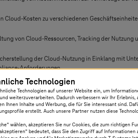
n Cloud-Kosten zu verschiedenen Geschäftseinheit
ng von Cloud-Ressourcen, Tracking der Nutzung un
herstellung der Cloud-Nutzung in Einklang mit Unte
pliance-Anforderungen
llung von Finanzberichten und Dashboards zur Übe
nliche Technologien
Kosten der Ausführung verschiedener Anwendungen un
hnliche Technologien auf unserer Website ein, um Informatio
und weiterzuverarbeiten. Dadurch verbessern wir Ihr Erlebnis, 
en Ihnen Inhalte und Werbung, die für Sie interessant sind. Da
ngsprofile erstellt. Auch unsere Partner nutzen diese Technol
che“ wählen, akzeptieren Sie nur Cookies, die zum richtigen Fu
en-Optimierung von
T-Systems
 akzeptieren“ bedeutet, dass Sie den Zugriff auf Informationen