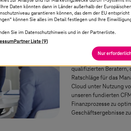
okies zur Analyse und für Marketingzwecke durch
T-Systems
In
 Ihre Daten könnten dann in Länder außerhalb der Europäische
nschutzniveau garantieren können, das dem der EU entspricht (s
gen“ können Sie alles im Detail festlegen und Ihre Einwilligun
Expertise und E
nden Sie im Datenschutzhinweis und in der Partnerliste.
ressum
Partner Liste (9)
Unser Team aus AWS-Be
umfangreiche Erfahrung
Nur erforderlic
Management. Wir verfü
qualifizierten Beratern,
Ratschläge für das Man
Cloud unter Nutzung v
unseren fundierten CFM
Finanzprozesse zu opti
Geschäftsergebnisse zu 