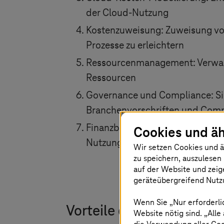
der Cloud-Nutzung
Kostenzuweisung: Zuweisung vo
Prozesse zu erleichtern
Ressourcenmanagement: Verwaltu
Ressourcen
Governance und Compliance: Sic
Branchenvorschriften und Com
Finanzberichterstattung: Erste
Cookies und äh
Nutzung sowie Einblick in die 
Wir setzen Cookies und ä
zu speichern, auszulesen 
auf der Website und zeig
geräteübergreifend Nutzu
Wenn Sie „Nur erforderli
Vorteile der Cloud-Kost
Website nötig sind. „Alle