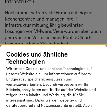
Infrastruktur
Noch immer setzen viele Firmen auf eigene
Rechenzentren und managen ihre IT-
Infrastruktur mit langjährig bewährten
Lösungen von VMware. Viele würden aber auch
gern von den Vorteilen einer Public-Cloud-
Lösung wie hohe Skalierbarkeit,
Ausfallsicherheit oder flexiblen Kosten
Cookies und ähnliche
profitieren. Mit VMware Cloud on AWS
Technologien
managed by
T-Systems
ist genau das möglich,
denn damit bringen Unternehmen ihre
Wir setzen Cookies und ähnliche Technologien auf
unserer Website ein, um Informationen auf Ihrem
vSphere-basierten Workloads in die Public
Endgerät zu speichern, auszulesen und
Cloud und kombinieren sie bei Bedarf mit
weiterzuverarbeiten. Dadurch verbessern wir Ihr
modernen Diensten von AWS, wie etwa S3
Erlebnis, analysieren den Traffic auf der Website und
Object Storage oder einem RDS Datenbank
zeigen Ihnen Inhalte und Werbung, die für Sie
Service.
interessant sind. Dafür werden website- und
geräteübergreifend Nutzungsprofile erstellt. Auch