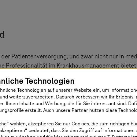
nd
der Patientenversorgung, und zwar nicht nur in medi
he Professionalität im Krankhausmanagement bietet 
-Systeme greift der Gesundheitsdienstleister auf ext
nliche Technologien
hnliche Technologien auf unserer Website ein, um Informatio
lt zu Ausfällen der klinischen IT, was die Versorgu
und weiterzuverarbeiten. Dadurch verbessern wir Ihr Erlebnis, 
er, den traditionellen On-Premise-Betrieb durch ein
en Ihnen Inhalte und Werbung, die für Sie interessant sind. Da
erfügbarkeit der Services, insbesondere für kritisch
ngsprofile erstellt. Auch unsere Partner nutzen diese Technol
kunftsorientierte Aufstellung war klar – insbesonde
che“ wählen, akzeptieren Sie nur Cookies, die zum richtigen Fu
 in Indonesien errichten will. Doch der Transfer der
 akzeptieren“ bedeutet, dass Sie den Zugriff auf Informationen
d war eine Herausforderung für das Krankenhaus. Da