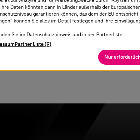
okies zur Analyse und für Marketingzwecke durch
T-Systems
In
 Ihre Daten könnten dann in Länder außerhalb der Europäische
nschutzniveau garantieren können, das dem der EU entspricht (s
gen“ können Sie alles im Detail festlegen und Ihre Einwilligun
nden Sie im Datenschutzhinweis und in der Partnerliste.
IT
ressum
Partner Liste (9)
AP- und Non-SAP
Nur erforderlic
r Klinikgruppe unterstützen