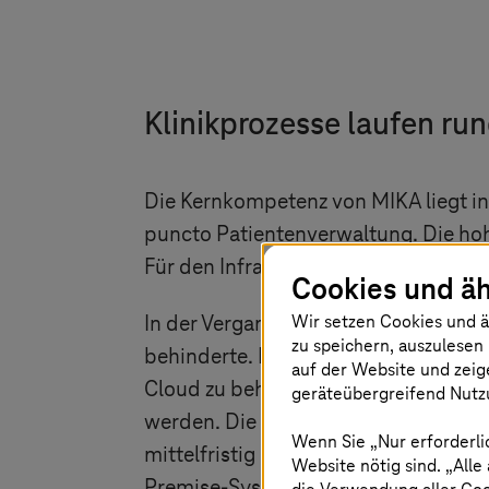
Klinikprozesse laufen ru
Die Kernkompetenz von MIKA liegt in 
puncto Patientenverwaltung. Die ho
Für den Infrastrukturbetrieb der SAP
Cookies und äh
Wir setzen Cookies und ä
In der Vergangenheit kam es wiederho
zu speichern, auszulesen 
behinderte. MIKA entschied sich dah
auf der Website und zeig
Cloud zu beheben. Damit sollte die V
geräteübergreifend Nutzu
werden. Die Perspektive für eine zu
Wenn Sie „Nur erforderli
mittelfristig eine neue Cloud-Region
Website nötig sind. „Alle
Premise-Systemen in die Public Clou