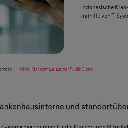
Indonesische Kran
mithilfe von
T-Sys
ervices
MIKA: Krankenhaus aus der Public Cloud
rankenhausinterne und standortübe
-Systems
das Sourcing für die Klinikgruppe Mitra Ke