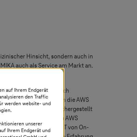
zinischer Hinsicht, sondern auch in
MIKA auch als Service am Markt an.
erne IT-Provider zurück.
nen auf Ihrem Endgerät
ng der Patienten maßgeblich
analysieren den Traffic
en Transfer der Systeme in die AWS
für werden website- und
e Business-Workloads, sichergestellt
ogien.
re vor dem Hintergrund, da AWS
nktionieren unserer
 kompletten Krankenhaus-IT von On-
 auf Ihrem Endgerät und
s IT-Personal hatte keine Erfahrung