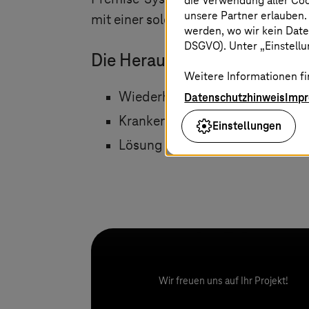
die Verwendung aller Co
unsere Partner erlauben.
mit einer solchen Migration.
werden, wo wir kein Date
DSGVO). Unter „Einstellun
Die Herausforderung
Weitere Informationen fi
Wiederholte Ausfälle der Klinik-
Datenschutzhinweis
Imp
Krankenhausmanagement via S
Einstellungen
Lösung muss Expansionskurs de
Wir freuen uns auf Ihr Projekt!