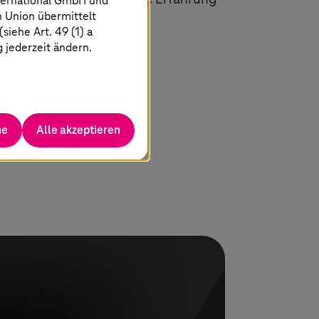
ternational GmbH und
n Union übermittelt
iehe Art. 49 (1) a
g jederzeit ändern.
he
Alle akzeptieren