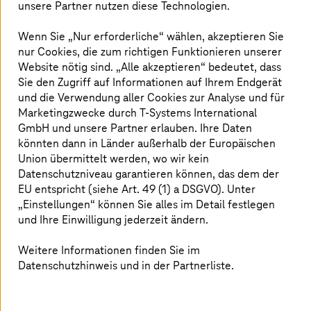
unsere Partner nutzen diese Technologien.
Fall legten kompromittierte Callcenter-Agents
Millionen vertraulicher Gespräche offen.
Wenn Sie „Nur erforderliche“ wählen, akzeptieren Sie
Erfahren Sie, welche Schutzmaßnahmen
nur Cookies, die zum richtigen Funktionieren unserer
wesentlich für Sie sind.
Website nötig sind. „Alle akzeptieren“ bedeutet, dass
Sie den Zugriff auf Informationen auf Ihrem Endgerät
und die Verwendung aller Cookies zur Analyse und für
Marketingzwecke durch
T-Systems
International
Das E-Book beantwortet folgende
GmbH und unsere Partner erlauben. Ihre Daten
Fragen:
könnten dann in Länder außerhalb der Europäischen
Union übermittelt werden, wo wir kein
Datenschutzniveau garantieren können, das dem der
Was unterscheidet KI-Agenten von Chatbots?
EU entspricht (siehe Art. 49 (1) a DSGVO). Unter
Wie funktionieren KI-Agenten? Warum lösen sie
„Einstellungen“ können Sie alles im Detail festlegen
einen solchen Hype aus?
und Ihre Einwilligung jederzeit ändern.
Welche Sicherheitsrisiken gibt es (inkl. jüngsten
Vorfällen)?
Weitere Informationen finden Sie im
Welche Sicherheitslösungen brauchen
Datenschutzhinweis und in der Partnerliste.
Unternehmen?
Wie können
T-Systems
und Palo Alto Networks
Ihnen helfen?