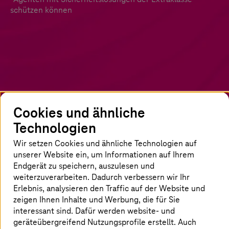
schützen können
Cookies und ähnliche
Technologien
KI-Agenten auf dem Vormarsch
Wir setzen Cookies und ähnliche Technologien auf
unserer Website ein, um Informationen auf Ihrem
Dieses E-Book beschäftigt sich mit der Frage,
Endgerät zu speichern, auszulesen und
warum KI-Agenten immer beliebter werden
weiterzuverarbeiten. Dadurch verbessern wir Ihr
und warum Unternehmen trotz zunehmender
Erlebnis, analysieren den Traffic auf der Website und
Risiken voll auf sie setzen. Während IT-
zeigen Ihnen Inhalte und Werbung, die für Sie
Entscheider Investitionen in KI vorantreiben,
interessant sind. Dafür werden website- und
geräteübergreifend Nutzungsprofile erstellt. Auch
steigt die Zahl der Sicherheitsvorfälle. In einem