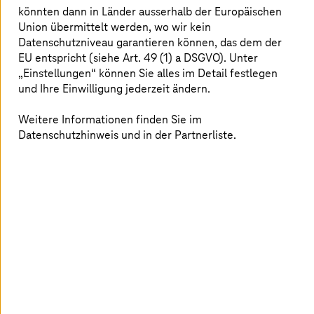
könnten dann in Länder ausserhalb der Europäischen
Union übermittelt werden, wo wir kein
Datenschutzniveau garantieren können, das dem der
EU entspricht (siehe Art. 49 (1) a DSGVO). Unter
„Einstellungen“ können Sie alles im Detail festlegen
und Ihre Einwilligung jederzeit ändern.
Externe Inhalte anzeigen
Weitere Informationen finden Sie im
Datenschutzhinweis und in der Partnerliste.
Sie können an dieser Stelle alle externen Inhalte
auf der Website anzeigen lassen.
Ich bin damit einverstanden, dass personenbezogene Daten an
Drittplattformen übermittelt werden. Mehr dazu in unserer
Datenschutzerklärung.
Risikoanalyse & Schutz von