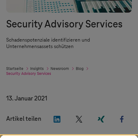
Security Advisory Services
Schadenspotenziale identifizieren und
Unternehmensassets schützen
Startseite
Insights
Newsroom
Blog
Security Advisory Services
13. Januar 2021
"LinkedIn"
"X"
"Xing"
"Fac
Artikel teilen