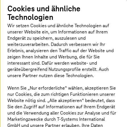
Strategisches Vorgehen
Cookies und ähnliche
Technologien
Identifikation von Risiken, Entwicklung von
Wir setzen Cookies und ähnliche Technologien auf
massgeschneiderten Security-Lösungen bis hin
unserer Website ein, um Informationen auf Ihrem
zu verschiedenen ISO Zertifizierungen - Wie Sie
Endgerät zu speichern, auszulesen und
Ihre wertvollsten Unternehmensassets
weiterzuverarbeiten. Dadurch verbessern wir Ihr
schützen können, erklärt Ihnen Nina Bürger,
Erlebnis, analysieren den Traffic auf der Website und
zeigen Ihnen Inhalte und Werbung, die für Sie
Security Specialist bei
T-Systems
.
interessant sind. Dafür werden website- und
geräteübergreifend Nutzungsprofile erstellt. Auch
unsere Partner nutzen diese Technologien.
Security Advisory Service von
Wenn Sie „Nur erforderliche“ wählen, akzeptieren Sie
T-Systems
nur Cookies, die zum richtigen Funktionieren unserer
Website nötig sind. „Alle akzeptieren“ bedeutet, dass
Sie den Zugriff auf Informationen auf Ihrem Endgerät
und die Verwendung aller Cookies zur Analyse und für
Marketingzwecke durch
T-Systems
International
GmbH und unsere Partner erlauben. Ihre Daten