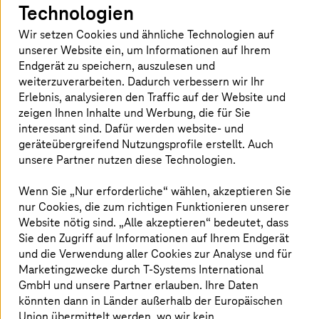
zugleich die Leistung, Sicherheit und Innovation
Technologien
verbessern können.
Wir setzen Cookies und ähnliche Technologien auf
Hier können Cloud-Kostenmanagement und -
unserer Website ein, um Informationen auf Ihrem
Optimierung zu einer sinnvollen Veränderung beitragen,
Endgerät zu speichern, auszulesen und
die Unternehmen hilft, das volle Potenzial der Cloud
weiterzuverarbeiten. Dadurch verbessern wir Ihr
auszuschöpfen und gleichzeitig die Kosten unter
Erlebnis, analysieren den Traffic auf der Website und
Kontrolle zu halten. Werfen wir einen Blick auf die
zeigen Ihnen Inhalte und Werbung, die für Sie
Cloud-Ökonomie im Detail. Sie ist die übergreifende
interessant sind. Dafür werden website- und
Disziplin, die Unternehmen hilft, Cloud-Investitionen
geräteübergreifend Nutzungsprofile erstellt. Auch
effizient zu verwalten und zu optimieren. Sie besteht aus
unsere Partner nutzen diese Technologien.
mehreren Schlüsselkomponenten, die
zusammenarbeiten, um eine kosteneffektive und
Wenn Sie „Nur erforderliche“ wählen, akzeptieren Sie
wertorientierte Cloud-Einführung zu gewährleisten.
nur Cookies, die zum richtigen Funktionieren unserer
Website nötig sind. „Alle akzeptieren“ bedeutet, dass
Sie den Zugriff auf Informationen auf Ihrem Endgerät
Wirtschaftliche Aspekte der Cloud und
und die Verwendung aller Cookies zur Analyse und für
Marketingzwecke durch
T-Systems
International
ihre Schlüsselkomponenten
GmbH und unsere Partner erlauben. Ihre Daten
könnten dann in Länder außerhalb der Europäischen
Union übermittelt werden, wo wir kein