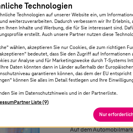
integrieren und eine sol
nliche Technologien
Der KI-Verkaufsavatar v
hnliche Technologien auf unserer Website ein, um Informatio
schließen, indem er nac
und weiterzuverarbeiten. Dadurch verbessern wir Ihr Erlebnis, 
personalisierten Konzept
en Ihnen Inhalte und Werbung, die für Sie interessant sind. Da
ngsprofile erstellt. Auch unsere Partner nutzen diese Technol
Anfragen in Echtzeit bea
che“ wählen, akzeptieren Sie nur Cookies, die zum richtigen Fu
 akzeptieren“ bedeutet, dass Sie den Zugriff auf Informationen
okies zur Analyse und für Marketingzwecke durch
T-Systems
In
KI-Lösungen für besse
 Ihre Daten könnten dann in Länder außerhalb der Europäische
nschutzniveau garantieren können, das dem der EU entspricht (s
gen“ können Sie alles im Detail festlegen und Ihre Einwilligun
nden Sie im Datenschutzhinweis und in der Partnerliste.
ressum
Partner Liste (9)
Schaffen Sie Ihre
Nur erforderlic
Auf dem Automobilmarkt