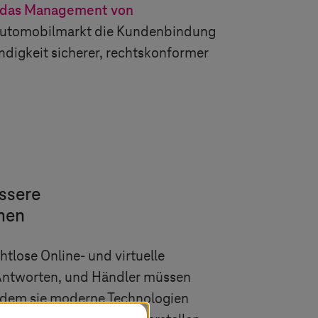
das Management von
Automobilmarkt die Kundenbindung
igkeit sicherer, rechtskonformer
ssere
nen
tlose Online- und virtuelle
-Antworten, und Händler müssen
indem sie moderne Technologien