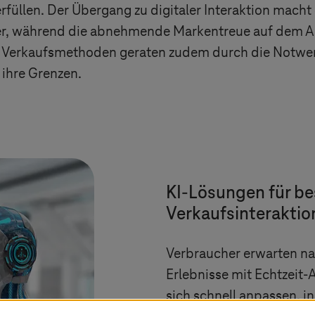
füllen. Der Übergang zu digitaler Interaktion macht
r, während die abnehmende Markentreue auf dem 
Verkaufsmethoden geraten zudem durch die Notwend
ihre Grenzen.
KI-Lösungen für be
Verkaufsinteraktio
Verbraucher erwarten nah
Erlebnisse mit Echtzeit
sich schnell anpassen, 