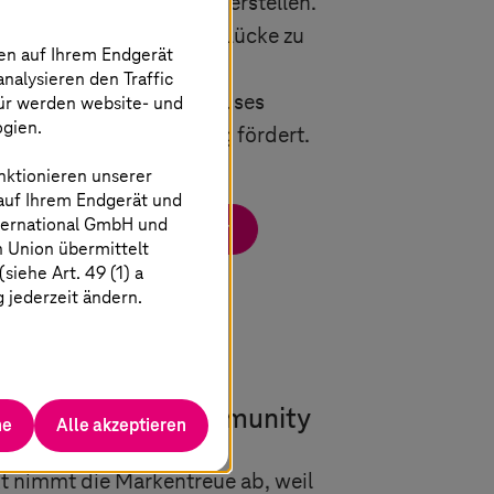
ide Datenverwaltung sicherstellen.
on
T-Systems
hilft, diese Lücke zu
nen auf Ihrem Endgerät
h einem völlig neuen und
analysieren den Traffic
 eines virtuellen Autohauses
für werden website- und
ogien.
rbeitet und Cross-Selling fördert.
nktionieren unserer
 auf Ihrem Endgerät und
ternational GmbH und
re Verkaufsinteraktionen
n Union übermittelt
iehe Art. 49 (1) a
g jederzeit ändern.
 eigene Marken-Community
he
Alle akzeptieren
 nimmt die Markentreue ab, weil