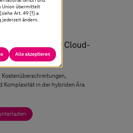
ternational GmbH und
n Union übermittelt
iehe Art. 49 (1) a
g jederzeit ändern.
uausrichtung der Cloud-
he
Alle akzeptieren
 Kostenüberschreitungen,
d Komplexität in der hybriden Ära
unterladen