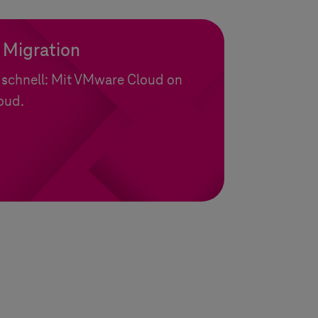
Migration
d schnell: Mit VMware Cloud on
oud.