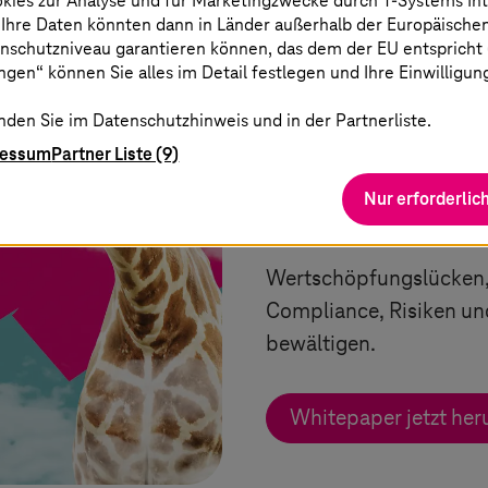
okies zur Analyse und für Marketingzwecke durch
T-Systems
In
s bewegen
 Ihre Daten könnten dann in Länder außerhalb der Europäische
nschutzniveau garantieren können, das dem der EU entspricht (s
gen“ können Sie alles im Detail festlegen und Ihre Einwilligun
nden Sie im Datenschutzhinweis und in der Partnerliste.
ressum
Partner Liste (9)
Whitepaper: Ne
Nur erforderlic
Strategie
Wertschöpfungslücken,
Compliance, Risiken un
bewältigen.
Whitepaper jetzt her