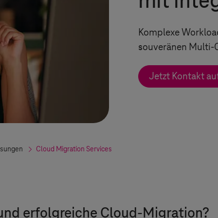
mit inte
Komplexe Workloads
souveränen Multi-
Jetzt Kontakt a
ösungen
Cloud Migration Services
 und erfolgreiche Cloud-Migration?