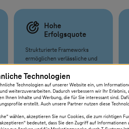
Hohe
Erfolgsquote
Strukturierte Frameworks
ermöglichen verlässliche und
planbare
nliche Technologien
Migrationsergebnisse
hnliche Technologien auf unserer Website ein, um Informatio
und weiterzuverarbeiten. Dadurch verbessern wir Ihr Erlebnis, 
en Ihnen Inhalte und Werbung, die für Sie interessant sind. Da
ngsprofile erstellt. Auch unsere Partner nutzen diese Technol
che“ wählen, akzeptieren Sie nur Cookies, die zum richtigen Fu
 akzeptieren“ bedeutet, dass Sie den Zugriff auf Informationen