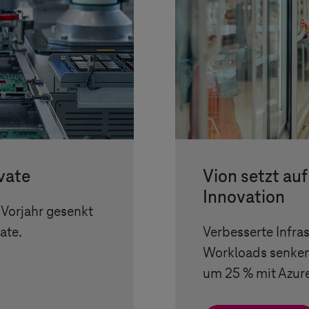
vate
Vion setzt auf
Innovation
 Vorjahr gesenkt
vate
.
Verbesserte Infra
Workloads senken
um 25 % mit Azur