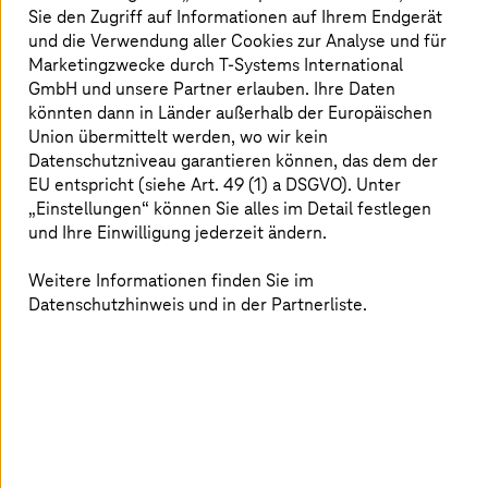
Sie den Zugriff auf Informationen auf Ihrem Endgerät
und die Verwendung aller Cookies zur Analyse und für
Public Cloud 2.0 – mit
T-Systems
als
Marketingzwecke durch
T-Systems
International
GmbH und unsere Partner erlauben. Ihre Daten
Managed Services Provider
könnten dann in Länder außerhalb der Europäischen
Union übermittelt werden, wo wir kein
Datenschutzniveau garantieren können, das dem der
EU entspricht (siehe Art. 49 (1) a DSGVO). Unter
„Einstellungen“ können Sie alles im Detail festlegen
und Ihre Einwilligung jederzeit ändern.
Weitere Informationen finden Sie im
Datenschutzhinweis und in der Partnerliste.