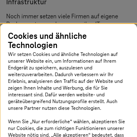
Infrastruktur
Noch immer setzen viele Firmen auf eigene
Rechenzentren und managen ihre IT-
Infrastruktur mit langjährig bewährten
Cookies und ähnliche
Lösungen von VMware. Viele würden aber auch
Technologien
gern von den Vorteilen einer Public-Cloud-
Wir setzen Cookies und ähnliche Technologien auf
Lösung wie hohe Skalierbarkeit,
unserer Website ein, um Informationen auf Ihrem
Ausfallsicherheit oder flexiblen Kosten
Endgerät zu speichern, auszulesen und
profitieren. Mit VMware Cloud on AWS
weiterzuverarbeiten. Dadurch verbessern wir Ihr
managed by
T-Systems
ist genau das möglich,
Erlebnis, analysieren den Traffic auf der Website und
zeigen Ihnen Inhalte und Werbung, die für Sie
denn damit bringen Unternehmen ihre
interessant sind. Dafür werden website- und
vSphere-basierten Workloads in die Public
geräteübergreifend Nutzungsprofile erstellt. Auch
Cloud und kombinieren sie bei Bedarf mit
unsere Partner nutzen diese Technologien.
modernen Diensten von AWS, wie etwa S3
Object Storage oder einem RDS Datenbank
Wenn Sie „Nur erforderliche“ wählen, akzeptieren Sie
Service.
nur Cookies, die zum richtigen Funktionieren unserer
Website nötig sind. „Alle akzeptieren“ bedeutet, dass