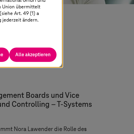
ternational GmbH und
n Union übermittelt
iehe Art. 49 (1) a
g jederzeit ändern.
he
Alle akzeptieren
gement Boards und Vice
und Controlling –
T-Systems
immt Nora Lawender die Rolle des