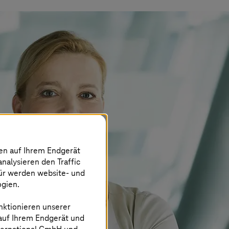
nen auf Ihrem Endgerät
analysieren den Traffic
für werden website- und
ogien.
nktionieren unserer
 auf Ihrem Endgerät und