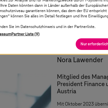
okies zur Analyse und für Marketingzwecke durch
T-Systems
In
 Ihre Daten könnten dann in Länder außerhalb der Europäische
ls ausgebildete Coachin
nschutzniveau garantieren können, das dem der EU entspricht (s
jekte federführend mit
gen“ können Sie alles im Detail festlegen und Ihre Einwilligun
Thema
nden Sie im Datenschutzhinweis und in der Partnerliste.
ile um.
ressum
Partner Liste (9)
Nur erforderlic
Nora Lawender
Mitglied des Mana
President Finance 
Austria
Mit Oktober 2023 übern