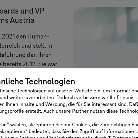
oards und VP
ems
Austria
il 2021 den Human-
erreich und stellt in
tsführung dar. Ihren
 bereits 2012. Sie war
 Manager tätig und
nliche Technologien
Product Development in
hnliche Technologien auf unserer Website ein, um Informatio
bevor sie 2017 als Head
und weiterzuverarbeiten. Dadurch verbessern wir Ihr Erlebnis, 
ine neue
en Ihnen Inhalte und Werbung, die für Sie interessant sind. Da
hm.
ngsprofile erstellt. Auch unsere Partner nutzen diese Technol
che“ wählen, akzeptieren Sie nur Cookies, die zum richtigen Fu
ie PU Digital Solutions
 akzeptieren“ bedeutet, dass Sie den Zugriff auf Informationen
fitablen Bereich zu