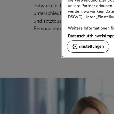
die Verwendung aller Co
unsere Partner erlauben.
entwickeln. Parallel gestaltete sie a
werden, wo wir kein Date
unterschiedliche Transformationspro
DSGVO). Unter „Einstellun
und setzte zahlreiche Projekte zum 
Weitere Informationen fi
Personalentwicklung und Leading Ag
Datenschutzhinweis
Imp
Einstellungen