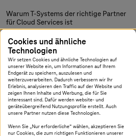
Warum
T-Systems
der richtige Partner
für Cloud Services ist
Cookies und ähnliche
Technologien
Ausgelegt auf Souveränität und
Compliance
Wir setzen Cookies und ähnliche Technologien auf
unserer Website ein, um Informationen auf Ihrem
Betreiben Sie Workloads auf Plattformen, die in
Endgerät zu speichern, auszulesen und
Deutschland entwickelt und in zertifizierten
weiterzuverarbeiten. Dadurch verbessern wir Ihr
europäischen Rechenzentren gehostet werden.
Erlebnis, analysieren den Traffic auf der Website und
Behalten Sie die Kontrolle über Ihre Daten und
zeigen Ihnen Inhalte und Werbung, die für Sie
erfüllen Sie die gesetzlichen Vorschriften.
interessant sind. Dafür werden website- und
geräteübergreifend Nutzungsprofile erstellt. Auch
unsere Partner nutzen diese Technologien.
Wenn Sie „Nur erforderliche“ wählen, akzeptieren Sie
nur Cookies, die zum richtigen Funktionieren unserer
Cloud-Lifecycle aus einer Hand