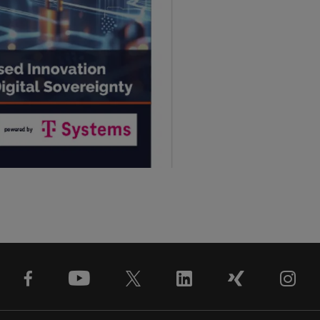
facebook
youtube
x
linkedin
xing
ins