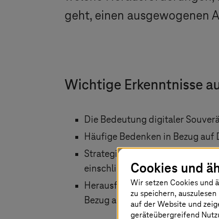
geht, einen ausgewogenen An
Wichtige Erkenntnisse a
Die Bedeutung digitaler Souver
Häufige Bedenken in Bezug auf D
Strategien und Maßnahmen, die 
Cookies und äh
einschließlich IT-Infrastruktur, 
Wir setzen Cookies und ä
Herausforderungen europäischer
zu speichern, auszulesen 
Bezug auf die Abhängigkeit von
auf der Website und zeig
geräteübergreifend Nutzu