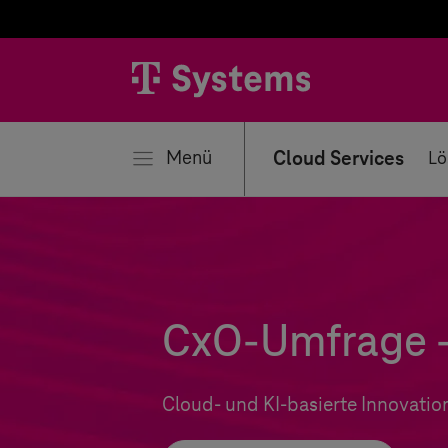
ließen
Menü
Cloud Services
Lö
CxO-Umfrage – 
Cloud- und KI-basierte Innovatio