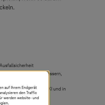
ckeln.
Ausfallsicherheit
e Souveränität zu verbessern,
nen auf Ihrem Endgerät
ei der Einführung von KI und in
analysieren den Traffic
für werden website- und
ogien.