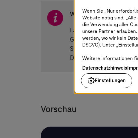
Wenn Sie „Nur erforderli
Was Sie bekommen
Website nötig sind. „Alle
die Verwendung aller Co
Länge: 20 Seiten
unsere Partner erlauben.
werden, wo wir kein Date
Geschätzte Lesezeit: 30 M
DSGVO). Unter „Einstellun
Sprache: Englisch
Download: Kostenloser Inh
Weitere Informationen fi
Datenschutzhinweis
Imp
Einstellungen
Vorschau