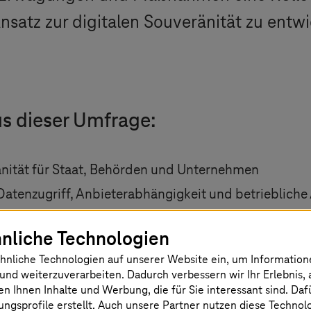
satz zur digitalen Souveränität zu entwi
us dieser Umfrage:
änität für Staat, Behörden und Unternehmen
atenzugriff, Anbieterabhängigkeit und betriebliche 
Unternehmen und Behörden ergreifen können, um ihr
nliche Technologien
Software und KI
hnliche Technologien auf unserer Website ein, um Informatio
 Behörden und Unternehmen in sensiblen Branchen b
und weiterzuverarbeiten. Dadurch verbessern wir Ihr Erlebnis, 
 Cloud-Diensten
en Ihnen Inhalte und Werbung, die für Sie interessant sind. Da
ngsprofile erstellt. Auch unsere Partner nutzen diese Technol