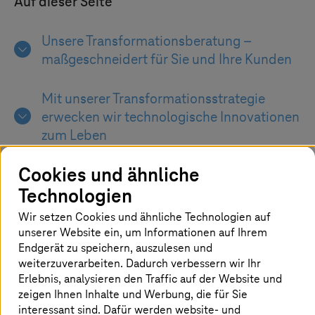
Auf dieser Seite
Unsere Transformationsberatung –
maßgeschneidert für Sie und Ihre Kunden
Mit unserer Transformationsstrategie
erwecken wir technologische Innovationen
zum Leben
Cookies und ähnliche
Technologien
Wir setzen Cookies und ähnliche Technologien auf
unserer Website ein, um Informationen auf Ihrem
Digitalisierung entlang der
Endgerät zu speichern, auszulesen und
Innovationswertschöpfungskette
weiterzuverarbeiten. Dadurch verbessern wir Ihr
Erlebnis, analysieren den Traffic auf der Website und
Unabhängig von der Größe eines
zeigen Ihnen Inhalte und Werbung, die für Sie
interessant sind. Dafür werden website- und