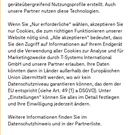
Unternehmens erweitern Innovationen
geräteübergreifend Nutzungsprofile erstellt. Auch
den Raum für Wachstum, sodass
unsere Partner nutzen diese Technologien.
wirtschaftliche Ziele leichter erzielt
Wenn Sie „Nur erforderliche“ wählen, akzeptieren Sie
werden können. Strategische
nur Cookies, die zum richtigen Funktionieren unserer
Initiativen, die diesen Wandel
Website nötig sind. „Alle akzeptieren“ bedeutet, dass
Sie den Zugriff auf Informationen auf Ihrem Endgerät
vorantreiben, sind entscheidend für
und die Verwendung aller Cookies zur Analyse und für
den Erfolg von Unternehmen. Unsere
Marketingzwecke durch
T-Systems
International
GmbH und unsere Partner erlauben. Ihre Daten
Mission ist es, die Strategie unserer
könnten dann in Länder außerhalb der Europäischen
Kunden zum Leben zu erwecken, indem
Union übermittelt werden, wo wir kein
wir Ideen erfolgreich in echte Business-
Datenschutzniveau garantieren können, das dem der
EU entspricht (siehe Art. 49 (1) a DSGVO). Unter
Mehrwerte umwandeln. Gemeinsam
„Einstellungen“ können Sie alles im Detail festlegen
mit Detecon konzentriert sich
und Ihre Einwilligung jederzeit ändern.
T-Systems
darauf, Ihre Kunden zu
Weitere Informationen finden Sie im
integrieren und Ihre Mitarbeiter zu
Datenschutzhinweis und in der Partnerliste.
befähigen, um strategische