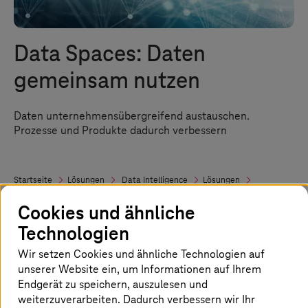
Data Spaces: Daten
gemeinsam nutzen
Daten unternehmensübergreifend austauschen.
Prozesse und Produkte dadurch verbessern
Startseite
Lösungen
Data Intelligence
Lösungen
Data Spaces
Cookies und ähnliche
Technologien
Sovereign Data Exchange:
Wir setzen Cookies und ähnliche Technologien auf
Datensouveränität über
unserer Website ein, um Informationen auf Ihrem
Unternehmensgrenzen hinweg
Endgerät zu speichern, auszulesen und
weiterzuverarbeiten. Dadurch verbessern wir Ihr