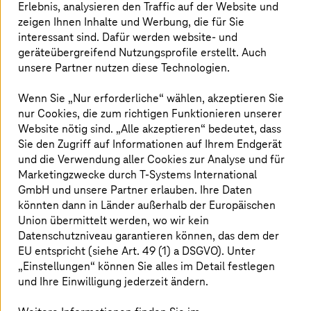
Erlebnis, analysieren den Traffic auf der Website und
Für eine gemeinsame Datennutzung müssen
zeigen Ihnen Inhalte und Werbung, die für Sie
Partner aktuell Verträge über die Nutzung der
interessant sind. Dafür werden website- und
Daten unterzeichnen. Wer die Daten erhält,
geräteübergreifend Nutzungsprofile erstellt. Auch
muss zudem vertrauenswürdig sein. Diese
unsere Partner nutzen diese Technologien.
Vorgaben beschränken die Möglichkeiten von
Wenn Sie „Nur erforderliche“ wählen, akzeptieren Sie
Datenanalysen. Die Alternative sind Data
nur Cookies, die zum richtigen Funktionieren unserer
Spaces. Sie automatisieren die gemeinsame
Website nötig sind. „Alle akzeptieren“ bedeutet, dass
Nutzung von Daten und erlauben es Anbietern,
Sie den Zugriff auf Informationen auf Ihrem Endgerät
vordefinierte Richtlinien an Datentransaktionen
und die Verwendung aller Cookies zur Analyse und für
zu knüpfen, um die Souveränität des Anbieters
Marketingzwecke durch
T-Systems
International
GmbH und unsere Partner erlauben. Ihre Daten
zu garantieren.
könnten dann in Länder außerhalb der Europäischen
Union übermittelt werden, wo wir kein
Datenschutzniveau garantieren können, das dem der
Von Data Warehouses zu Data Spaces
EU entspricht (siehe Art. 49 (1) a DSGVO). Unter
„Einstellungen“ können Sie alles im Detail festlegen
und Ihre Einwilligung jederzeit ändern.