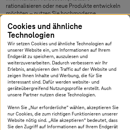
rationalisieren oder neue Produkte entwickeln
möchten – nutzen Sie hochmoderne,
vortrainierte Modelle der Google Cloud und
Cookies und ähnliche
passen Sie diese an Ihre individuellen
Technologien
Anforderungen an. Beschleunigen Sie Ihre KI-
Projekte und erzielen Sie außergewöhnliche
Wir setzen Cookies und ähnliche Technologien auf
unserer Website ein, um Informationen auf Ihrem
Ergebnisse. Als Google Cloud Premier Partner
Endgerät zu speichern, auszulesen und
bieten wir fortschrittliche Lösungen mit KI und
weiterzuverarbeiten. Dadurch verbessern wir Ihr
generativer KI (GenAI), um Ihr Unternehmen zu
Erlebnis, analysieren den Traffic auf der Website und
transformieren.
zeigen Ihnen Inhalte und Werbung, die für Sie
interessant sind. Dafür werden website- und
geräteübergreifend Nutzungsprofile erstellt. Auch
unsere Partner nutzen diese Technologien.
Fortschrittliche KI-Services der Google
Cloud
Wenn Sie „Nur erforderliche“ wählen, akzeptieren Sie
nur Cookies, die zum richtigen Funktionieren unserer
Website nötig sind. „Alle akzeptieren“ bedeutet, dass
Die Google Cloud Vertex AI Plattform ist eine
leistungsstarke Lösung für maschinelles Lernen (ML), auf
Sie den Zugriff auf Informationen auf Ihrem Endgerät