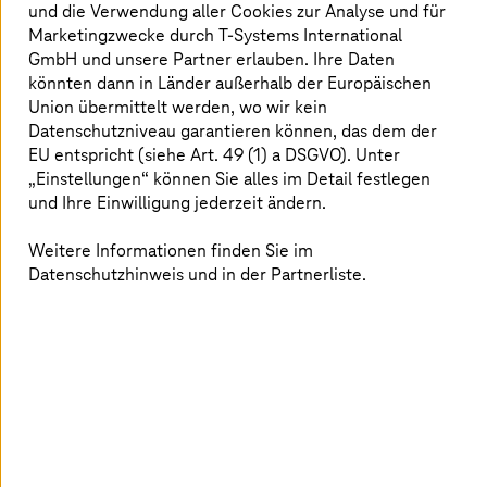
der Sie ML-Modelle effizient erstellen, bereitstellen und
und die Verwendung aller Cookies zur Analyse und für
skalieren können. Durch die Integration von Google
Marketingzwecke durch
T-Systems
International
Cloud Services bietet Vertex AI ML Engineers und Data
GmbH und unsere Partner erlauben. Ihre Daten
Scientists die Tools, die Sie benötigen, um den ML- und
könnten dann in Länder außerhalb der Europäischen
MLOps-Workflow zu rationalisieren – einschließlich der
Union übermittelt werden, wo wir kein
Verwendung von Vertex AI-Pipelines. Unsere GenAI-
Datenschutzniveau garantieren können, das dem der
Lösungen nutzen Vertex AI, um große Sprachmodelle zu
EU entspricht (siehe Art. 49 (1) a DSGVO). Unter
trainieren und einzusetzen, einschließlich Googles
„Einstellungen“ können Sie alles im Detail festlegen
Spitzen-LLM Gemini. Wir passen vortrainierte Modelle
und Ihre Einwilligung jederzeit ändern.
mit Ihren Daten an spezifische Geschäftsanforderungen
an. Die Nutzung der robusten Google Cloud Infrastruktur
Weitere Informationen finden Sie im
für die Datenverarbeitung, Speicherung und
Datenschutzhinweis und in der Partnerliste.
Bereitstellung gewährleistet einen umfassenden
Lebenszyklus-Support für Ihre KI-Anwendungen. Über
den Vertex AI Model Garden integrieren wir auch
spezialisierte Open-Source-LLMs, die eine nahtlose
Erweiterung und Anpassung Ihrer KI-Funktionen
ermöglichen.