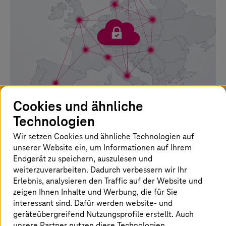
Bild ist KI-generiert
Cookies und ähnliche
18. Juni 2026 |
Security
Technologien
Datensouveräne Cyberresilienz mit Palo Alto
Wir setzen Cookies und ähnliche Technologien auf
Networks und T Security
unserer Website ein, um Informationen auf Ihrem
Endgerät zu speichern, auszulesen und
Sovereign Cortex with T Security verbindet globale
weiterzuverarbeiten. Dadurch verbessern wir Ihr
Sicherheitsinnovationen mit europäischen
Erlebnis, analysieren den Traffic auf der Website und
Kontrollstandards.
zeigen Ihnen Inhalte und Werbung, die für Sie
interessant sind. Dafür werden website- und
Mehr erfahren
geräteübergreifend Nutzungsprofile erstellt. Auch
unsere Partner nutzen diese Technologien.