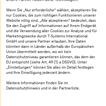
Wenn Sie „Nur erforderliche“ wählen, akzeptieren Sie
nur Cookies, die zum richtigen Funktionieren unserer
Website nötig sind. „Alle akzeptieren“ bedeutet, dass
Sie den Zugriff auf Informationen auf Ihrem Endgerät
und die Verwendung aller Cookies zur Analyse und für
Marketingzwecke durch
T-Systems
International
GmbH und unsere Partner erlauben. Ihre Daten
könnten dann in Länder außerhalb der Europäischen
Union übermittelt werden, wo wir kein
Datenschutzniveau garantieren können, das dem der
EU entspricht (siehe Art. 49 (1) a DSGVO). Unter
Bild ist KI-generiert
„Einstellungen“ können Sie alles im Detail festlegen
und Ihre Einwilligung jederzeit ändern.
16. Juni 2026 |
Automotive
Großauftrag: Volkswagen Group setzt auf
Weitere Informationen finden Sie im
Datenschutzhinweis und in der Partnerliste.
T Cloud
T Cloud Private
verbindet geringere Kosten mit mehr
Unabhängigkeit und mehr Sicherheit.