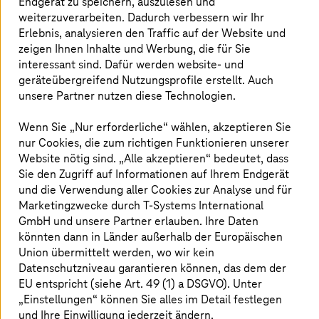
Endgerät zu speichern, auszulesen und
weiterzuverarbeiten. Dadurch verbessern wir Ihr
Im öffentlichen Verkehr dreht sich alles um die
Fahrgäste. Dennoch ist es eine komplexe
Erlebnis, analysieren den Traffic auf der Website und
Herausforderung, vor dem Hintergrund zunehmender
zeigen Ihnen Inhalte und Werbung, die für Sie
Urbanisierung und ganz unterschiedlicher
interessant sind. Dafür werden website- und
Mobilitätsbedürfnisse den Kunden eine herausragende
geräteübergreifend Nutzungsprofile erstellt. Auch
Customer Experience zu bieten. Egal ob in der Stadt
unsere Partner nutzen diese Technologien.
oder im ländlichen Raum: Bei
T-Systems
haben wir es
uns zur Aufgabe gemacht, die Interaktionen der
Wenn Sie „Nur erforderliche“ wählen, akzeptieren Sie
Fahrgäste mit öffentlichen Verkehrssystemen ganz neu
nur Cookies, die zum richtigen Funktionieren unserer
zu gestalten. Mithilfe von modernster Technologie und
Website nötig sind. „Alle akzeptieren“ bedeutet, dass
innovativen Lösungen bereiten wir den Weg für eine
Sie den Zugriff auf Informationen auf Ihrem Endgerät
Zukunft, in der jede Reise reibungslos, komfortabel und
und die Verwendung aller Cookies zur Analyse und für
angenehm ist.
Marketingzwecke durch
T-Systems
International
GmbH und unsere Partner erlauben. Ihre Daten
könnten dann in Länder außerhalb der Europäischen
Union übermittelt werden, wo wir kein
Lösungen
Datenschutzniveau garantieren können, das dem der
EU entspricht (siehe Art. 49 (1) a DSGVO). Unter
„Einstellungen“ können Sie alles im Detail festlegen
und Ihre Einwilligung jederzeit ändern.