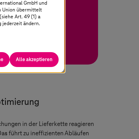
ration
ternational GmbH und
n Union übermittelt
iehe Art. 49 (1) a
g jederzeit ändern.
he
Alle akzeptieren
ptimierung
hungen in der Lieferkette reagieren
as führt zu ineffizienten Abläufen