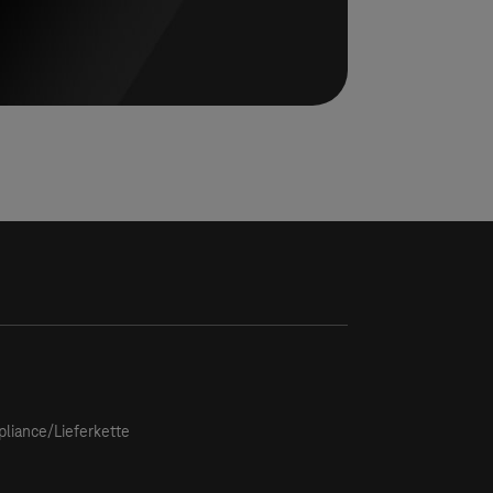
tagram
liance/Lieferkette