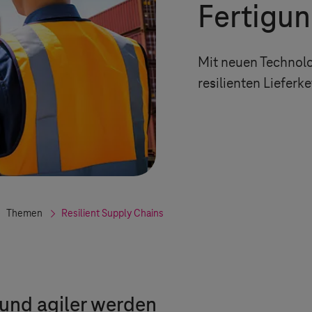
Fertigun
Mit neuen Technolo
resilienten Lieferk
Themen
Resilient Supply Chains
und agiler werden