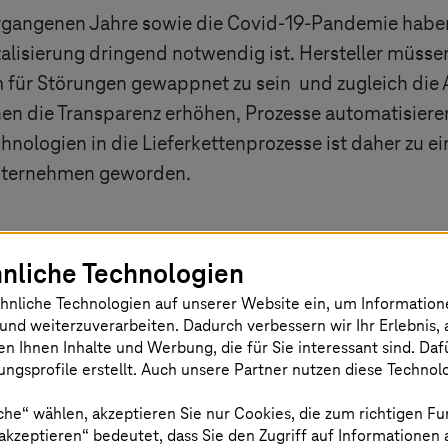
ergangenen Jahre sowie die Covid-19-Pandemie haben 
italisierung dringend notwendig ist. Hersteller müss
 um für Störungen gewappnet zu sein und zugleich die
nnen die Transparenz erhöhen, Prozesse automatisie
chnologien in die Lieferkettenprozesse ist daher zu 
Unternehmen geworden.
nliche Technologien
hnliche Technologien auf unserer Website ein, um Informatio
und weiterzuverarbeiten. Dadurch verbessern wir Ihr Erlebnis, 
en Ihnen Inhalte und Werbung, die für Sie interessant sind. Da
ngsprofile erstellt. Auch unsere Partner nutzen diese Technol
che“ wählen, akzeptieren Sie nur Cookies, die zum richtigen Fu
n mit separaten Systemen, Datensilos un
 akzeptieren“ bedeutet, dass Sie den Zugriff auf Informationen