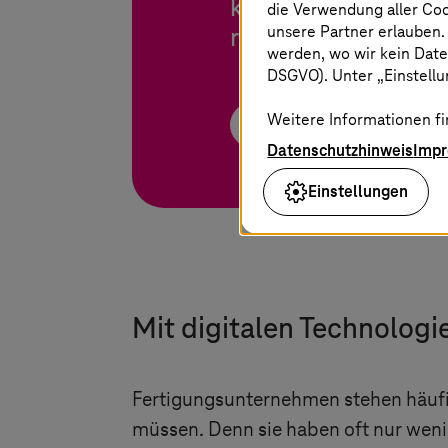
kämpfen? Entdecken
die Verwendung aller Co
unsere Partner erlauben.
revolutioniert.
werden, wo wir kein Date
DSGVO). Unter „Einstellun
Weitere Informationen fi
E-Paper jetzt herunter
Datenschutzhinweis
Imp
Einstellungen
Mit digitalen Technologi
Fertigungsunternehmen stehen häufig
müssen. Denn sie haben oft nur wenig