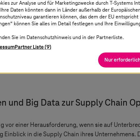
 Sie, wie SMARTUNIFIER die IT/OT-Integ
okies zur Analyse und für Marketingzwecke durch
T-Systems
In
 Ihre Daten könnten dann in Länder außerhalb der Europäische
nschutzniveau garantieren können, das dem der EU entspricht (s
gen“ können Sie alles im Detail festlegen und Ihre Einwilligun
nden Sie im Datenschutzhinweis und in der Partnerliste.
laden
ressum
Partner Liste (9)
Nur erforderlic
en und Big Data zur Supply Chain O
 vor einer Herausforderung, wenn sie auf Unterbrec
 Einblick in die Supply Chain ihres Unternehmens. D