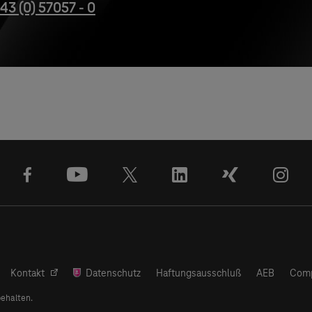
43 (0) 57057 - 0
facebook
youtube
x
linkedin
xing
ins
Kontakt
Datenschutz
Haftungsausschluß
AEB
Comp
behalten.