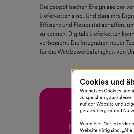
Die geopolitischen Ereignisse der v
Lieferketten sind. Und dass ihre Dig
Effizienz und Flexibilität schaffen,
zu können. Digitale Lieferketten kö
verbessern. Die Integration neuer Te
für die Wettbewerbsfähigkeit von 
Cookies und äh
Wir setzen Cookies und ä
zu speichern, auszulesen 
auf der Website und zeig
geräteübergreifend Nutzu
E-Paper: SMARTUNIFIER
Wenn Sie „Nur erforderli
Hat Ihr Unternehme
Website nötig sind. „Alle