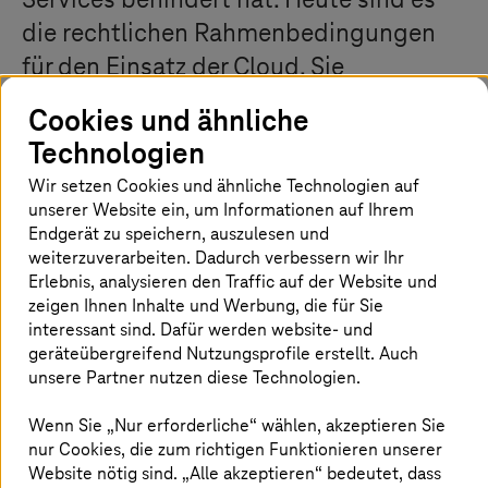
Services behindert hat. Heute sind es
die rechtlichen Rahmenbedingungen
für den Einsatz der Cloud. Sie
verhindern, dass das Potenzial der
Cookies und ähnliche
Cloud für Digitalisierungsprojekte voll
Technologien
ausgeschöpft werden kann. Die
Wir setzen Cookies und ähnliche Technologien auf
T-Systems
Sovereign Cloud powered
unserer Website ein, um Informationen auf Ihrem
Endgerät zu speichern, auszulesen und
by Google Cloud räumt solche
weiterzuverarbeiten. Dadurch verbessern wir Ihr
Digitalisierungshürden aus dem Weg.
Erlebnis, analysieren den Traffic auf der Website und
zeigen Ihnen Inhalte und Werbung, die für Sie
interessant sind. Dafür werden website- und
geräteübergreifend Nutzungsprofile erstellt. Auch
Europäische Digitalisierungshürden
unsere Partner nutzen diese Technologien.
Viele Unternehmen setzen schon auf die Cloud und sie
Wenn Sie „Nur erforderliche“ wählen, akzeptieren Sie
stellen fest: Viele Einsatzmöglichkeiten mit großartigen
nur Cookies, die zum richtigen Funktionieren unserer
Business-Vorteilen gestalten sich auf den zweiten Blick
Website nötig sind. „Alle akzeptieren“ bedeutet, dass
herausfordernd – weil sich Hyperscaler Clouds nicht