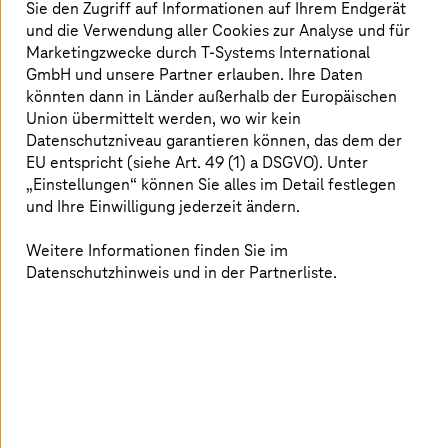
Sie den Zugriff auf Informationen auf Ihrem Endgerät
ohne Weiteres einsetzen lassen. Zusätzliche Aufwände
und die Verwendung aller Cookies zur Analyse und für
für einen rechtskonformen Einsatz verzögern
Marketingzwecke durch
T-Systems
International
Digitalisierungsprojekte – oder blockieren sie komplett.
GmbH und unsere Partner erlauben. Ihre Daten
Kein Wunder wird der Ruf nach Souveränen Clouds
könnten dann in Länder außerhalb der Europäischen
immer lauter. Das ist eines der Ziele, die die europäische
Union übermittelt werden, wo wir kein
GAIA-X-Initiative verfolgt: Die souveräne und
Datenschutzniveau garantieren können, das dem der
rechtssichere Nutzung von Cloud-Ressourcen.
EU entspricht (siehe Art. 49 (1) a DSGVO). Unter
„Einstellungen“ können Sie alles im Detail festlegen
und Ihre Einwilligung jederzeit ändern.
Die souveräne Cloud für Deutschland
Weitere Informationen finden Sie im
Datenschutzhinweis und in der Partnerliste.
Mit der
T-Systems
Sovereign Cloud powered by Google
Cloud ist eine solche souveräne Cloud im deutschen
Markt verfügbar. Als gemeinsames Produkt von
T-Systems
und Google Cloud bietet sie volle Compliance
mit den Vorgaben deutscher Regulatorik – und das mit
der Public Cloud Funktionalität eines Hyperscalers. So
lassen sich Digitalisierungsprojekte drastisch
beschleunigen.