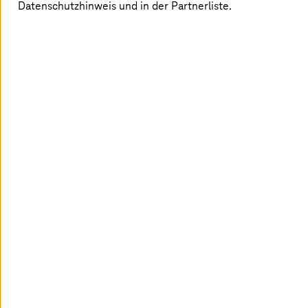
Datenschutzhinweis und in der Partnerliste.
Mit der
T-Systems
Sovereign Cloud powered by
Google Cloud können wir jetzt mit einer
innovativen, KI-basierten Lösung die Einhaltung
von Geldwäschegesetz-/GWG-Compliance
sicherstellen.
Maximilian Reinhard
,
Gründer und CPO von Legalian.io
Kundennutzen
Vereinfachter Prozess, bis zu 80 Prozent