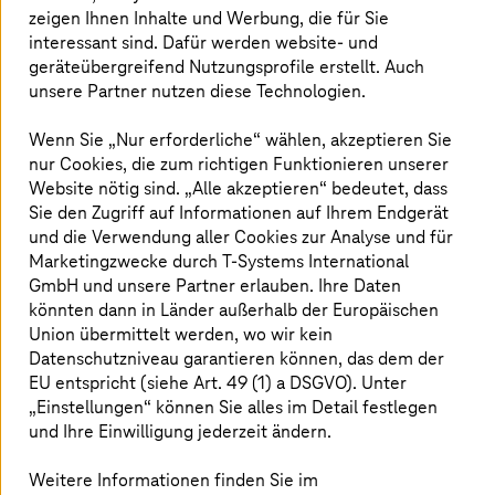
Herausforderung
zeigen Ihnen Inhalte und Werbung, die für Sie
interessant sind. Dafür werden website- und
geräteübergreifend Nutzungsprofile erstellt. Auch
Recherchen zur Erfüllung der Anforderungen des
unsere Partner nutzen diese Technologien.
Geldwäschegesetzes sind aufwändig
Recherche und Risikoanalyse als separate,
Wenn Sie „Nur erforderliche“ wählen, akzeptieren Sie
manuelle Prozesse
nur Cookies, die zum richtigen Funktionieren unserer
Hohe Fehleranfälligkeit
Website nötig sind. „Alle akzeptieren“ bedeutet, dass
Sie den Zugriff auf Informationen auf Ihrem Endgerät
und die Verwendung aller Cookies zur Analyse und für
Marketingzwecke durch
T-Systems
International
Lösung
GmbH und unsere Partner erlauben. Ihre Daten
könnten dann in Länder außerhalb der Europäischen
Legalian: KI-basierte All-in-one-Lösung
Union übermittelt werden, wo wir kein
bedarfsgerecht nutzbar (GwG-Compliance-
Datenschutzniveau garantieren können, das dem der
Plattform)
EU entspricht (siehe Art. 49 (1) a DSGVO). Unter
Bereitgestellt aus der
T-Systems
Sovereign Cloud
„Einstellungen“ können Sie alles im Detail festlegen
powered by Google Cloud
und Ihre Einwilligung jederzeit ändern.
Erhebliche Entlastung für Rechtsanwälte, Notare,
Wirtschaftsprüfer, Steuerberater und deren
Weitere Informationen finden Sie im
Mandanten