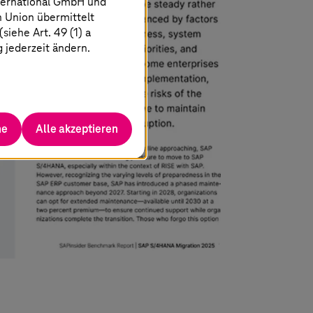
ternational GmbH und
n Union übermittelt
iehe Art. 49 (1) a
g jederzeit ändern.
he
Alle akzeptieren