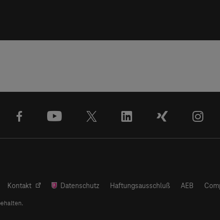
facebook
youtube
x
linkedin
xing
ins
Kontakt
Datenschutz
Haftungsausschluß
AEB
Comp
behalten.