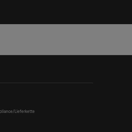
tagram
liance/Lieferkette