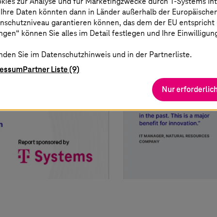
okies zur Analyse und für Marketingzwecke durch
T-Systems
In
 Ihre Daten könnten dann in Länder außerhalb der Europäische
nschutzniveau garantieren können, das dem der EU entspricht (s
gen“ können Sie alles im Detail festlegen und Ihre Einwilligun
nden Sie im Datenschutzhinweis und in der Partnerliste.
ressum
Partner Liste (9)
Nur erforderlic