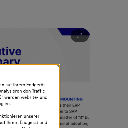
Ü
nen auf Ihrem Endgerät
analysieren den Traffic
für werden website- und
ogien.
nktionieren unserer
 auf Ihrem Endgerät und