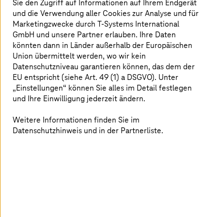
Sie den Zugriff auf Informationen auf Ihrem Endgerät
und die Verwendung aller Cookies zur Analyse und für
Marketingzwecke durch
T-Systems
International
GmbH und unsere Partner erlauben. Ihre Daten
könnten dann in Länder außerhalb der Europäischen
Union übermittelt werden, wo wir kein
Datenschutzniveau garantieren können, das dem der
EU entspricht (siehe Art. 49 (1) a DSGVO). Unter
„Einstellungen“ können Sie alles im Detail festlegen
und Ihre Einwilligung jederzeit ändern.
Maximilian Walz ist ein versierter Technologe mit
Weitere Informationen finden Sie im
umfangreichen Erfahrungen bei der Deutschen Telekom,
Datenschutzhinweis und in der Partnerliste.
der BMW Group, mayato und der Erste Group Bank AG.
Als Spezialist für digitale Transformation,
Projektmanagement und Quantentechnologien vertritt
er die Deutsche Telekom und
T-Systems
in
verschiedenen Gremien sowie bei verschiedenen
Organisationen und Konferenzen. Maximilian begann
seine Karriere als Trainee bei der Deutschen Telekom. Er
verfügt über einen Master of Science in
Informationsmanagement von der Wirtschaftsuniversität