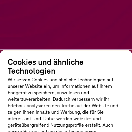
Cookies und ähnliche
Technologien
Startseite
Insights
Newsroom
Blog
Autorenübersicht
Sven
Löffler
Wir setzen Cookies und ähnliche Technologien auf
unserer Website ein, um Informationen auf Ihrem
Endgerät zu speichern, auszulesen und
Zur Person
weiterzuverarbeiten. Dadurch verbessern wir Ihr
Erlebnis, analysieren den Traffic auf der Website und
zeigen Ihnen Inhalte und Werbung, die für Sie
interessant sind. Dafür werden website- und
geräteübergreifend Nutzungsprofile erstellt. Auch
unsere Partner nutzen diese Technologien.