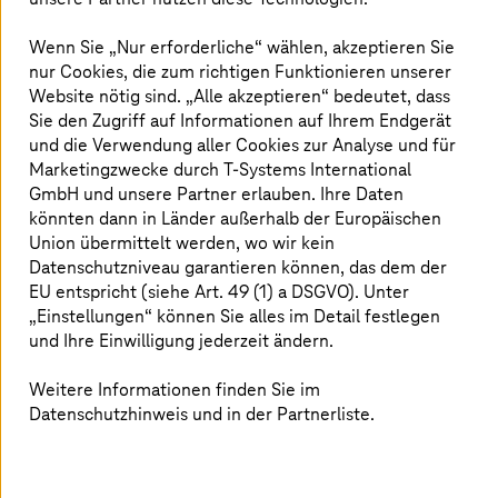
Wenn Sie „Nur erforderliche“ wählen, akzeptieren Sie
nur Cookies, die zum richtigen Funktionieren unserer
Website nötig sind. „Alle akzeptieren“ bedeutet, dass
Sie den Zugriff auf Informationen auf Ihrem Endgerät
und die Verwendung aller Cookies zur Analyse und für
Marketingzwecke durch
T-Systems
International
GmbH und unsere Partner erlauben. Ihre Daten
könnten dann in Länder außerhalb der Europäischen
Union übermittelt werden, wo wir kein
Sven Löffler ist ein hochrangiger Experte für Business
Datenschutzniveau garantieren können, das dem der
Intelligence und Datenwirtschaft und hat über 25 Jahre
EU entspricht (siehe Art. 49 (1) a DSGVO). Unter
Erfahrung in diesem Bereich. Derzeit ist er Leiter der
„Einstellungen“ können Sie alles im Detail festlegen
Abteilung Datenräume und Datenprodukte (Head of Data
und Ihre Einwilligung jederzeit ändern.
Spaces & Data Products) im Telekom Data Intelligence
Hub von
T-Systems
. Dort leistet er Pionierarbeit bei der
Weitere Informationen finden Sie im
Entwicklung souveräner, vertrauenswürdiger und
Datenschutzhinweis und in der Partnerliste.
benutzerfreundlicher Ende-zu-Ende-Dienste für den
Datenaustausch und ermöglicht so die Nutzung von
Datenraumtechnologien in der Praxis.