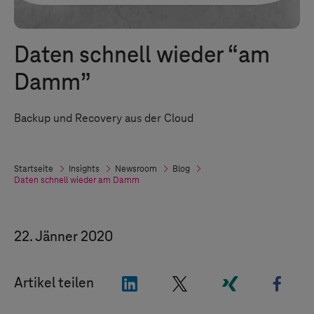
Daten schnell wieder “am
Damm”
Backup und Recovery aus der Cloud
Startseite
Insights
Newsroom
Blog
Daten schnell wieder am Damm
22. Jänner 2020
"LinkedIn"
"X"
"Xing"
"Fac
Artikel teilen