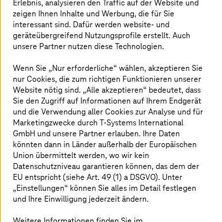
legen.
Erlebnis, analysieren den Traffic auf der Website und
zeigen Ihnen Inhalte und Werbung, die für Sie
interessant sind. Dafür werden website- und
geräteübergreifend Nutzungsprofile erstellt. Auch
unsere Partner nutzen diese Technologien.
Wenn Sie „Nur erforderliche“ wählen, akzeptieren Sie
nur Cookies, die zum richtigen Funktionieren unserer
Website nötig sind. „Alle akzeptieren“ bedeutet, dass
Sie den Zugriff auf Informationen auf Ihrem Endgerät
und die Verwendung aller Cookies zur Analyse und für
Marketingzwecke durch
T-Systems
International
GmbH und unsere Partner erlauben. Ihre Daten
könnten dann in Länder außerhalb der Europäischen
Union übermittelt werden, wo wir kein
Datenschutzniveau garantieren können, das dem der
EU entspricht (siehe Art. 49 (1) a DSGVO). Unter
„Einstellungen“ können Sie alles im Detail festlegen
und Ihre Einwilligung jederzeit ändern.
Bislang scheint das, laut einer aktuellen Umfrage von
Unitrends unter mehr als 800 IT-Entscheidern, jedoch
Weitere Informationen finden Sie im