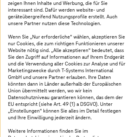
zeigen Ihnen Inhalte und Werbung, die für Sie
genannten “Pull Requests” (PR) gerade so schnell an,
interessant sind. Dafür werden website- und
dass die Plattfrom regelmäßig unter der Last
geräteübergreifend Nutzungsprofile erstellt. Auch
zusammenbricht.
unsere Partner nutzen diese Technologien.
Gleichzeitig verändert sich nicht nur die Art, wie
Wenn Sie „Nur erforderliche“ wählen, akzeptieren Sie
Software entsteht, sondern auch das, was in Produktion
nur Cookies, die zum richtigen Funktionieren unserer
läuft. Immer mehr Anwendungen enthalten selbst KI-
Agenten, sowohl als Bestandteil von Kundenprodukten
Website nötig sind. „Alle akzeptieren“ bedeutet, dass
als auch als interne Assistenten in Fachabteilungen.
Sie den Zugriff auf Informationen auf Ihrem Endgerät
Diese Agenten müssen genauso beobachtet, bewertet
und die Verwendung aller Cookies zur Analyse und für
und gesteuert werden wie jedes andere produktive
Marketingzwecke durch
T-Systems
International
System.
GmbH und unsere Partner erlauben. Ihre Daten
könnten dann in Länder außerhalb der Europäischen
Für Vorstände und CIOs bedeutet das eine fundamentale
Union übermittelt werden, wo wir kein
Verschiebung. Wer in den nächsten Jahren
Datenschutzniveau garantieren können, das dem der
wettbewerbsfähig bleiben will, muss seine Software
EU entspricht (siehe Art. 49 (1) a DSGVO). Unter
nicht nur schneller bauen können. Er muss sie auch
„Einstellungen“ können Sie alles im Detail festlegen
beherrschen können, während sie sich selbst baut, und
und Ihre Einwilligung jederzeit ändern.
während sie selbst zunehmend aus autonomen Agenten
besteht.
Weitere Informationen finden Sie im