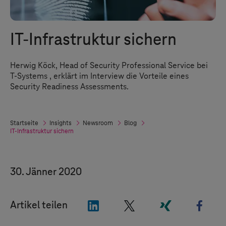
IT-Infrastruktur sichern
Herwig Köck, Head of Security Professional Service bei
T-Systems
, erklärt im Interview die Vorteile eines
Security Readiness Assessments.
Startseite
Insights
Newsroom
Blog
IT-Infrastruktur sichern
30. Jänner 2020
"LinkedIn"
"X"
"Xing"
"Fac
Artikel teilen