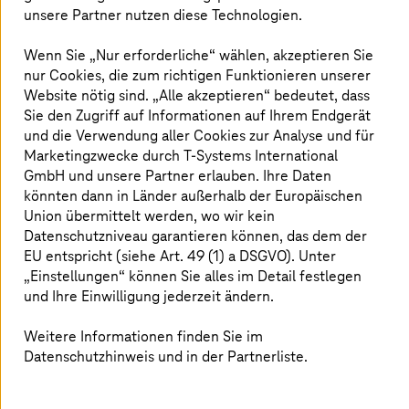
unsere Partner nutzen diese Technologien.
Wenn Sie „Nur erforderliche“ wählen, akzeptieren Sie
nur Cookies, die zum richtigen Funktionieren unserer
Website nötig sind. „Alle akzeptieren“ bedeutet, dass
Der Bereich Security ist in den letzten Jahren immer
Sie den Zugriff auf Informationen auf Ihrem Endgerät
wichtiger geworden. Grundsätzlich ist das
und die Verwendung aller Cookies zur Analyse und für
Sicherheitsniveau in Österreich relativ hoch und auch die
Marketingzwecke durch
T-Systems
International
Awareness bei den Mitarbeitern und Verantwortlichen
GmbH und unsere Partner erlauben. Ihre Daten
steigt. Dennoch gibt es noch große Unterschiede und
könnten dann in Länder außerhalb der Europäischen
sogar bei größeren Firmen sehen wir manchmal, dass
Union übermittelt werden, wo wir kein
sogar grundlegende Dinge noch nicht umgesetzt
Datenschutzniveau garantieren können, das dem der
wurden. Seitens kleinerer oder mittlerer Unternehmen
EU entspricht (siehe Art. 49 (1) a DSGVO). Unter
hören wir oft: „Ich bin ja gar nicht das Ziel dieser
„Einstellungen“ können Sie alles im Detail festlegen
Angriffe“, was sich aber oft als Trugschluss erweist.
und Ihre Einwilligung jederzeit ändern.
Es muss kein gezielter Angriff stattfinden, um Opfer
Weitere Informationen finden Sie im
einer breit angelegten Angriffswelle zu werden. Leider
Datenschutzhinweis und in der Partnerliste.
gibt es die eine umfassende Securitybox nicht, die man
im Unternehmen implementiert und alles ist gut. Was
wir auch oft feststellen ist, dass zwar im technischen