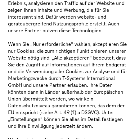
Erlebnis, analysieren den Traffic auf der Website und
T-Systems
hat kürzlich sein SAP-Angebot als Premium
Supplier für RISE with SAP erweitert. Dies bietet
zeigen Ihnen Inhalte und Werbung, die für Sie
erhebliche Vorteile, da Unternehmen nun RISE with SAP
interessant sind. Dafür werden website- und
nutzen und gleichzeitig einen vertrauenswürdigen und
geräteübergreifend Nutzungsprofile erstellt. Auch
erfahrenen Anbieter für die Plattform und die
unsere Partner nutzen diese Technologien.
Dienstleistungen auswählen können. Unternehmen
profitieren von der flexibel skalierbaren und nachhaltig
Wenn Sie „Nur erforderliche“ wählen, akzeptieren Sie
betriebenen Private Cloud von
T-Systems
, die den
nur Cookies, die zum richtigen Funktionieren unserer
höchsten deutschen Datenschutzanforderungen (z.B.
Website nötig sind. „Alle akzeptieren“ bedeutet, dass
BaFin) entspricht, sowie von zertifizierten Ende-zu-Ende-
Sie den Zugriff auf Informationen auf Ihrem Endgerät
SAP-Lösungen. Zudem bietet
T-Systems
Service Level
und die Verwendung aller Cookies zur Analyse und für
Agreements mit einer Verfügbarkeit von bis zu 99,99 %.
Marketingzwecke durch
T-Systems
International
GmbH und unsere Partner erlauben. Ihre Daten
Mit einem starken und loyalen Kundenstamm, für den sie
könnten dann in Länder außerhalb der Europäischen
sehr große und komplexe SAP-Landschaften verwaltet,
Union übermittelt werden, wo wir kein
betreibt
T-Systems
einige der weltweit größten SAP-
Datenschutzniveau garantieren können, das dem der
Installationen und erbringt Dienstleistungen in
EU entspricht (siehe Art. 49 (1) a DSGVO). Unter
regulierten Umgebungen wie dem öffentlichen Sektor,
„Einstellungen“ können Sie alles im Detail festlegen
dem Bankwesen und dem Gesundheitswesen.
und Ihre Einwilligung jederzeit ändern.