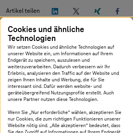
"LinkedIn"
"X"
"Xing"
"Fac
Artikel teilen
Cookies und ähnliche
Internationaler ICT-Dienstleister holt
Technologien
erfahrenen Telekom-Marketing-
Wir setzen Cookies und ähnliche Technologien auf
Manager an Bord
unserer Website ein, um Informationen auf Ihrem
Endgerät zu speichern, auszulesen und
weiterzuverarbeiten. Dadurch verbessern wir Ihr
Dr. Christian Loefert wird zum 1. September
Erlebnis, analysieren den Traffic auf der Website und
2024 neuer Marketing-Chef der Telekom-
zeigen Ihnen Inhalte und Werbung, die für Sie
Großkundensparte
T-Systems
. Aktuell ist er für
interessant sind. Dafür werden website- und
die Marketingkommunikation und Mobilfunk-
geräteübergreifend Nutzungsprofile erstellt. Auch
Endgeräte bei der Telekom Deutschland
unsere Partner nutzen diese Technologien.
verantwortlich. Er tritt die Nachfolge von Jussi
Wenn Sie „Nur erforderliche“ wählen, akzeptieren Sie
Wacklin an, der auf eigenen Wunsch das
nur Cookies, die zum richtigen Funktionieren unserer
Unternehmen verlässt. In seiner neuen Funktion
Website nötig sind. „Alle akzeptieren“ bedeutet, dass
berichtet Loefert an Urs M. Krämer,
Sie den Zugriff auf Informationen auf Ihrem Endgerät