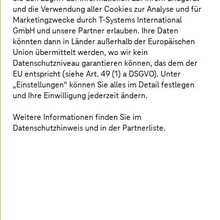
Geschäftsführer Commercial
T-Systems
.
und die Verwendung aller Cookies zur Analyse und für
Marketingzwecke durch
T-Systems
International
GmbH und unsere Partner erlauben. Ihre Daten
könnten dann in Länder außerhalb der Europäischen
Wechsel an der Marketingspitze
Union übermittelt werden, wo wir kein
Datenschutzniveau garantieren können, das dem der
Jussi Wacklin, seit 2022 für das Marketing von
EU entspricht (siehe Art. 49 (1) a DSGVO). Unter
T-Systems
verantwortlich, verlässt das Unternehmen
„Einstellungen“ können Sie alles im Detail festlegen
zum 31. Mai 2024 auf eigenen Wunsch. „Ich danke Jussi
und Ihre Einwilligung jederzeit ändern.
für die geleistete Arbeit in den vergangenen zwei Jahren
und wünsche ihm für die berufliche und private Zukunft
Weitere Informationen finden Sie im
alles Gute“, sagt Urs M. Krämer, Geschäftsführer
Datenschutzhinweis und in der Partnerliste.
Commercial
T-Systems
.
Top-Marketing-Manager mit „Magenta
im Blut“
Die Verantwortung für das globale Marketing von